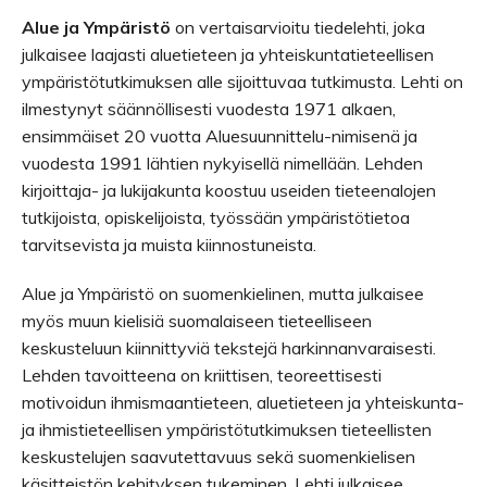
Alue ja Ympäristö
on vertaisarvioitu tiedelehti, joka
julkaisee laajasti aluetieteen ja yhteiskuntatieteellisen
ympäristötutkimuksen alle sijoittuvaa tutkimusta. Lehti on
ilmestynyt säännöllisesti vuodesta 1971 alkaen,
ensimmäiset 20 vuotta Aluesuunnittelu-nimisenä ja
vuodesta 1991 lähtien nykyisellä nimellään. Lehden
kirjoittaja- ja lukijakunta koostuu useiden tieteenalojen
tutkijoista, opiskelijoista, työssään ympäristötietoa
tarvitsevista ja muista kiinnostuneista.
Alue ja Ympäristö on suomenkielinen, mutta julkaisee
myös muun kielisiä suomalaiseen tieteelliseen
keskusteluun kiinnittyviä tekstejä harkinnanvaraisesti.
Lehden tavoitteena on
kriittisen, teoreettisesti
motivoidun ihmismaantieteen, aluetieteen ja yhteiskunta-
ja ihmistieteellisen ympäristötutkimuksen tieteellisten
keskustelujen saavutettavuus sekä
suomenkielisen
käsitteistön kehityksen tukeminen. Lehti julkaisee