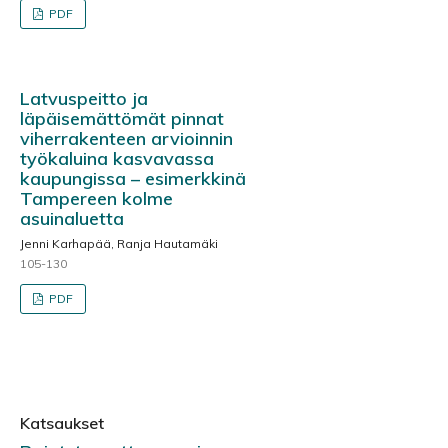
PDF
Latvuspeitto ja
läpäisemättömät pinnat
viherrakenteen arvioinnin
työkaluina kasvavassa
kaupungissa – esimerkkinä
Tampereen kolme
asuinaluetta
Jenni Karhapää, Ranja Hautamäki
105-130
PDF
Katsaukset