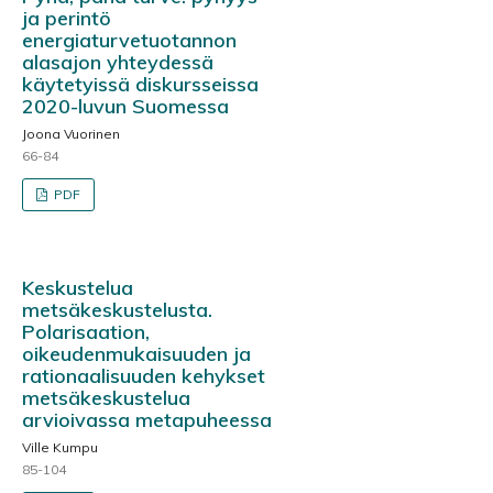
ja perintö
energiaturvetuotannon
alasajon yhteydessä
käytetyissä diskursseissa
2020-luvun Suomessa
Joona Vuorinen
66-84
PDF
Keskustelua
metsäkeskustelusta.
Polarisaation,
oikeudenmukaisuuden ja
rationaalisuuden kehykset
metsäkeskustelua
arvioivassa metapuheessa
Ville Kumpu
85-104