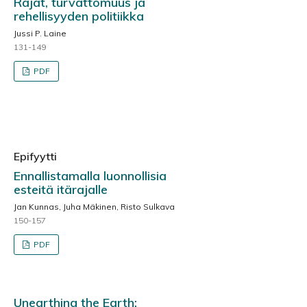
Rajat, turvattomuus ja
rehellisyyden politiikka
Jussi P. Laine
131-149
PDF
Epifyytti
Ennallistamalla luonnollisia
esteitä itärajalle
Jan Kunnas, Juha Mäkinen, Risto Sulkava
150-157
PDF
Unearthing the Earth: