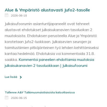
Alue & Ympäristö alustavasti Jufo2-tasolle
2026-06-18
Julkaisufoorumin asiantuntijapaneelit ovat tehneet
alustavat ehdotukset julkaisukanavien tasoluokan 2
muutoksista. Ehdotuksen perusteella Alue ja Ympäristö
korotetaan Jufo2-luokkaan. Julkaisevien seurojen ja
toimitustiimien pitkäjänteinen työ lehden kehittämiseksi
kantaa hedelmää. Ehdotuksia voi kommentoida 31.8.
saakka.
Kommentoi paneelien ehdottamia muutoksia
julkaisukanavien 2 tasoluokkaan | Julkaisufoorumi
Lue lisää
Tallenne A&Y Tutkimusmaistiaisista katsottavissa
2026-06-15