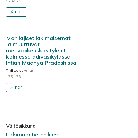
170-174
PDF
Monilajiset lakimaisemat
ja muuttuvat
metsäoikeuskäsitykset
kolmessa adivasikylässä
Intian Madhya Pradeshissa
Tikli Loivaranta
175-178
PDF
Väitösikkuna
Lakimaantieteellinen