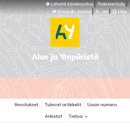
Lähetä käsikirjoitus
Rekisteröidy
Kirjaudu sisään
fi
en
Hae
Alue ja Ympäristö
Ilmoitukset
Tulevat artikkelit
Uusin numero
Arkistot
Tietoa