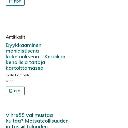
PDF
Artikkelit
Dyykkaaminen
moniaistisena
kokemuksena – Keräilijän
kehollisia taitoja
kartoittamassa
Kalle Lampela
6-22
PDF
Vihreää vai mustaa
kultaa? Metsäteollisuuden
ja fossiilitalouden