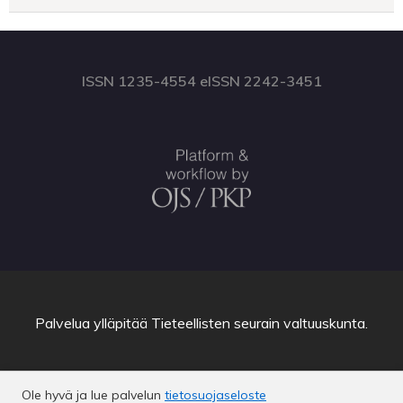
ISSN 1235-4554 eISSN 2242-3451
Palvelua ylläpitää
Tieteellisten seurain valtuuskunta
.
Ole hyvä ja lue palvelun
tietosuojaseloste