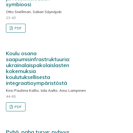
symbioosi
Otto Snellman, Sakari Säynäjoki
23-43
PDF
Koulu osana
saapumisinfrastruktuuria:
ukrainalaispakolaislasten
kokemuksia
koulutuksellisesta
integraatioympäristöstä
Kirsi Pauliina Kallio, Iida Aalto, Aino Lampinen
44-65
PDF
Pyhä, paha turve: pyhyys