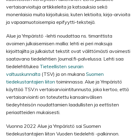
vertaisarvioituja artikkeleita ja katsauksia sekä
monenlaisia muita kirjoituksia, kuten lektioita, kirja-arvioita
ja vapaamuotoisempia epifyytti-tekstejä.
Alue ja Ympäristö -lehti noudattaa ns. timanttista
avoimen julkaisemisen mallia: lehti ei peri maksuja
kirjoittajilta ja julkaistut tekstit ovat välittömästi avoimesti
saatavana tiedelehtien Journal.fi-palvelussa. Lehti saa
tiedelehtitukea
Tieteellisten seurain
valtuuskunnalta
(TSV) ja on mukana
Suomen
tiedekustantajien liiton
toiminnassa. Alue ja Ympäristö
käyttää TSV:n vertaisarviointitunnusta, joka kertoo, että
vertaisarviointi on toteutettu kansainvälisen
tiedeyhteisön noudattamien laadullisten ja eettisten
periaatteiden mukaisesti.
Vuonna 2022 Alue ja Ympäristö sai Suomen
tiedekustantajien liiton Vuoden tiedelehti -palkinnon.