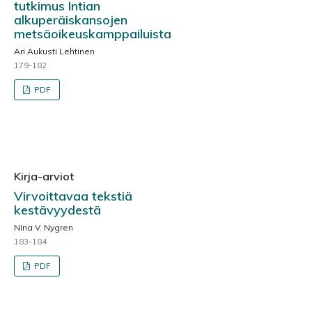
tutkimus Intian
alkuperäiskansojen
metsäoikeuskamppailuista
Ari Aukusti Lehtinen
179-182
PDF
Kirja-arviot
Virvoittavaa tekstiä
kestävyydestä
Nina V. Nygren
183-184
PDF