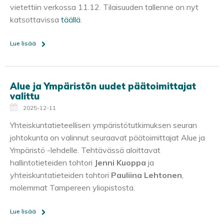
vietettiin verkossa 11.12. Tilaisuuden tallenne on nyt
katsottavissa
täällä
.
Lue lisää
Alue ja Ympäristön uudet päätoimittajat
valittu
2025-12-11
Yhteiskuntatieteellisen ympäristötutkimuksen seuran
johtokunta on valinnut seuraavat päätoimittajat Alue ja
Ympäristö -lehdelle. Tehtävässä aloittavat
hallintotieteiden tohtori
Jenni Kuoppa
ja
yhteiskuntatieteiden tohtori
Pauliina Lehtonen
,
molemmat Tampereen yliopistosta.
Lue lisää