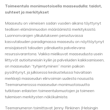
Toimeentulo monimuotoisella maaseudulla: taidot,
suhteet ja merkitykset
Maaseutu on viimeisen sadan vuoden aikana täyttynyt
teollisen elämänmuodon määräämistä merkityksistä.
Luonnonvarojen ylikulutukseen perustuvassa
kasvutalouden paradigmassa maaseutu on näyttäytynyt
ensisijaisesti talouden ydinalueita palvelevana
resurssivarantona. Vaikka mielikuvat maaseudusta usein
liittyvät autioituneisiin kyliin ja palveluiden kaikkoamiseen,
on maaseudun “tyhjentyminen” monin paikoin
pysähtynyt, ja julkisessa keskustelussa havaitaan
merkkejä maaseudun elinvoiman uudesta noususta.
Teemanumerossa maaseudun monimuotoisuutta
tutkitaan erilaisten toimeentulomuotojen ja toimeen
tulemisen merkitysten näkökulmista.
Teemanumeron toimittavat Jenny Rinkinen (Helsingin