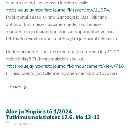
numero on nyt luettavissa lehden sivuilla
https://aluejaymparisto.journal.fi/issue/view/11074
.
Pääkirjoituksessa Minna Santaoja ja Ossi Ollinaho
pohtivat kotimaisen avoimen tiedejulkaisemisen
reunaehtoja ja muun työn ohessa vapaaehtoisvoimin
tehtävän toimitustyön kestävyyttä ja houkuttelevuutta.
Uuden numeron sisältöön voi tutustua tänään klo 12:00
pidettävissä Tutkimusmaistiaisissa, ks.
https://aluejaymparisto.journal.fi/announcement/view/716
.
(Tilaisuudesta jää tallenne myöhemmin katsottavaksi.)
Lue lisää
Alue ja Ympäristö 1/2024
Tutkimusmaistiaiset 12.6. klo 12-13
2024-05-31