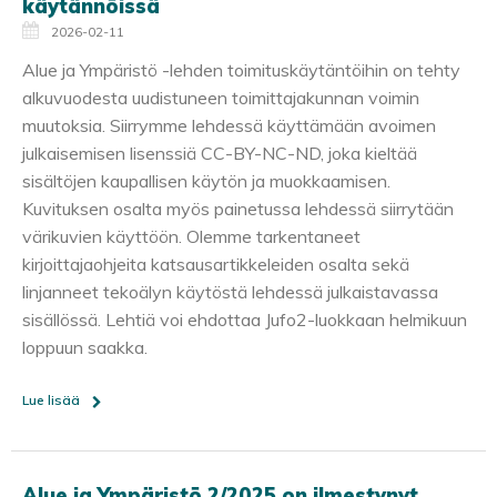
käytännöissä
2026-02-11
Alue ja Ympäristö -lehden toimituskäytäntöihin on tehty
alkuvuodesta uudistuneen toimittajakunnan voimin
muutoksia. Siirrymme lehdessä käyttämään avoimen
julkaisemisen lisenssiä CC-BY-NC-ND, joka kieltää
sisältöjen kaupallisen käytön ja muokkaamisen.
Kuvituksen osalta myös painetussa lehdessä siirrytään
värikuvien käyttöön. Olemme tarkentaneet
kirjoittajaohjeita katsausartikkeleiden osalta sekä
linjanneet tekoälyn käytöstä lehdessä julkaistavassa
sisällössä. Lehtiä voi ehdottaa Jufo2-luokkaan helmikuun
loppuun saakka.
Lue lisää
Alue ja Ympäristö 2/2025 on ilmestynyt