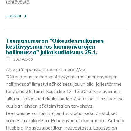
tehtävästä.
Lue lisää
Teemanumeron "Oikeudenmukainen
kestävyysmurros luonnonvarojen
hallinnassa" julkaisutilaisuus 25.1.
2024-01-10
Alue ja Ympäristön teemanumero 2/23
"Oikeudenmukainen kestävyysmurros luonnonvarojen
hallinnassa" ilmestyi sähköisesti joulun alla. Järjestämme
torstaina 25. tammikuuta klo 12-13:30 kaikille avoimen
julkaisu- ja keskustelutilaisuuden Zoomissa. Tilaisuudessa
kuullaan lehden päätoimittajien tervehdys,
teemanumeron toimittajien taustoitus sekä alustukset
kolmesta artikkelista. Puheenvuoroja kommentoi Antonia
Husberg Maaseutupolitiikan neuvostosta. Lopussa on