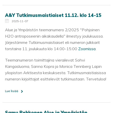
A&Y Tutkimusmaistiaiset 11.12. klo 14-15
2025-11-07
Alue ja Ympäristön teemanumero 2/2025 "Pohjoinen
H2O antroposeenin aikakaudella" ilmestyy joulukuussa.
Järjestämme Tutkimusmaistiaiset eli numeron julkkarit
torstaina 11. joulukuuta klo 14:00-15:00
Zoomissa
.
Teemanumeron toimittajina vierailevat Sohvi
Kangasluoma, Sanna Kopra ja Monica Tennberg Lapin
yliopiston Arktisesta keskuksesta. Tutkimusmaistiaisissa
numeron kirjoittajat esittelevät tutkimustaan. Tervetuloa!
Lue lisää
Samu Pehkonen Alue ja Ympäristön