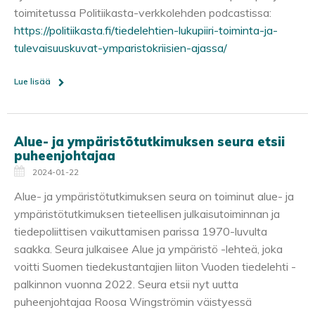
toimitetussa Politiikasta-verkkolehden podcastissa:
https://politiikasta.fi/tiedelehtien-lukupiiri-toiminta-ja-
tulevaisuuskuvat-ymparistokriisien-ajassa/
Lue lisää
Alue- ja ympäristötutkimuksen seura etsii
puheenjohtajaa
2024-01-22
Alue- ja ympäristötutkimuksen seura on toiminut alue- ja
ympäristötutkimuksen tieteellisen julkaisutoiminnan ja
tiedepoliittisen vaikuttamisen parissa 1970-luvulta
saakka. Seura julkaisee Alue ja ympäristö -lehteä, joka
voitti Suomen tiedekustantajien liiton Vuoden tiedelehti -
palkinnon vuonna 2022. Seura etsii nyt uutta
puheenjohtajaa Roosa Wingströmin väistyessä