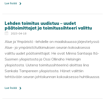
Lue lisää
Lehden toimitus uudistuu – uudet
päätoimittajat ja toimitussihteeri valittu
2023-04-18
Alue ja Ympäristö -lehdelle on maaliskuussa järjestetyssä
Alue- ja ympäristötutkimuksen seuran kokouksessa
valittu uudet päätoimittajat. He ovat Minna Santaoja Itä-
Suomen yliopistosta ja Ossi Ollinaho Helsingin
yliopistosta. Uutena toimitussihteerinä aloittaa Iina
Sankala Tampereen yliopistosta. Hänet valittiin
tehtävään seuran johtokunnan kokouksessa huhtikuussa.
Lue lisää