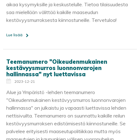
aikaa kysymyksille ja keskustelulle. Tietoa tilaisuudesta
saa mielellään välittää kaikille maaseudun
kestävyysmurroksesta kiinnostuneille. Tervetuloa!
Lue lisää
Teemanumero "Oikeudenmukainen
kestävyysmurros luonnonvarojen
hallinnassa" nyt luettavissa
2023-12-21
Alue ja Ympäristö -lehden teemanumero
"Oikeudenmukainen kestävyysmurros luonnonvarojen
hallinnassa" on julkaistu ja vapaasti luettavissa lehden
nettisivuilta. Teemanumero on suunnattu kaikille reilun
kestävyysmurroksen edistämisestä kiinnostuneille. Se
palvelee erityisesti maaseutupolitiikkaa mutta myös
maaseutujen ja kaupunkien välisen vuoropuhelun