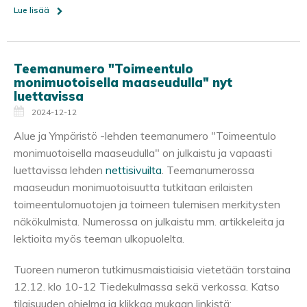
Lue lisää
Teemanumero "Toimeentulo
monimuotoisella maaseudulla" nyt
luettavissa
2024-12-12
Alue ja Ympäristö -lehden teemanumero "Toimeentulo
monimuotoisella maaseudulla" on julkaistu ja vapaasti
luettavissa lehden
nettisivuilta
. Teemanumerossa
maaseudun monimuotoisuutta tutkitaan erilaisten
toimeentulomuotojen ja toimeen tulemisen merkitysten
näkökulmista. Numerossa on julkaistu mm. artikkeleita ja
lektioita myös teeman ulkopuolelta.
Tuoreen numeron tutkimusmaistiaisia vietetään torstaina
12.12. klo 10-12 Tiedekulmassa sekä verkossa. Katso
tilaisuuden ohjelma ja klikkaa mukaan linkistä: