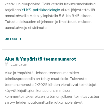
kesäkuun alkupäivinä. Tällä kerralla tutkimusmaistiaisia
tarjoillaan
YHYS-politiikkadialogin
aluksi järjestettävillä
aamukahveilla Aalto-yliopistolla 5.6. klo 8:45 alkaen.
Tutustu tilaisuuden ohjelmaan ja ilmoittaudu mukaan -
aamukahveja ei striimata.
Lue lisää
Alue & Ympäristö teemanumerot
2025-03-28
Alue ja Ympäristö -lehden teemanumeroiden
toimitusprosessiin on tehty muutoksia. Tulevasta
teemanumerosta 2/2025 lähtien vierailevat toimittajat
käyvät kirjoittajien kanssa ensimmäisen
kommentointikierroksen ja tämän jälkeen toimitusvastuu
siirtyy lehden päätoimittajille, jotka huolehtivat