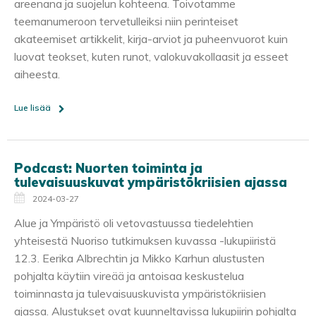
areenana ja suojelun kohteena. Toivotamme
teemanumeroon tervetulleiksi niin perinteiset
akateemiset artikkelit, kirja-arviot ja puheenvuorot kuin
luovat teokset, kuten runot, valokuvakollaasit ja esseet
aiheesta.
Lue lisää
Podcast: Nuorten toiminta ja
tulevaisuuskuvat ympäristökriisien ajassa
2024-03-27
Alue ja Ympäristö oli vetovastuussa tiedelehtien
yhteisestä Nuoriso tutkimuksen kuvassa -lukupiiristä
12.3. Eerika Albrechtin ja Mikko Karhun alustusten
pohjalta käytiin vireää ja antoisaa keskustelua
toiminnasta ja tulevaisuuskuvista ympäristökriisien
ajassa. Alustukset ovat kuunneltavissa lukupiirin pohjalta