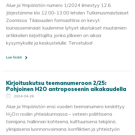
Alue ja Ympäristön numero 1/2024 ilmestyy 12.6.
Järjestämme klo 12:00-13:00 lehden Tutkimusmaistiaiset
Zoomissa. Tilaisuuden formaattina on kevyt
lounasseminaari: kuulemme lyhyet alustukset muutamien
artikkelien kirjoittajilta, jonka jälkeen on aikaa
kysymyksille ja keskustelulle. Tervetuloa!
Lue lisää
Kirjoituskutsu teemanumeroon 2/25:
Pohjoinen H2O antroposeenin aikakaudella
2024-04-26
Alue ja Ympäristön ensi vuoden teemanumero keskittyy
H
O:n rooliin yhteiskunnassa – veteen poliittisena
2
toimijana, hallinnan kohteena, kulttuurisena tekijänä,
ylirajaisena luonnonvoimana, konfliktien ja yhteistyön