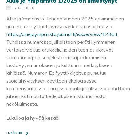
Alue ja Ympäristö 1/2025 on ilmestynyt
2025-06-03
Alue ja Ympäristö -lehden vuoden 2025 ensimmäinen
numero on nyt luettavissa verkossa osoitteessa
https://aluejaymparisto.journal.fi/issue/view/12364
.
Tuhdissa numerossa julkaistaan peräti kymmenen
vertaisarvioitua artikkelia, joiden teemat liikkuvat
saimaannorpan suojelusta ruokapakkaamisen
kestävyysmurrokseen ja kulttuurin merkitykseen
lähiöissä. Numeron Epifyytti-kirjoitus pureutuu
suojeluhyvityksen käyttöön ekologisessa
kompensaatiossa. Laajassa pääkirjoituksessa pohditaan
jälleen kotimaista tiedejulkaisemista monesta
näkökulmasta.
Lukuiloa ja hyvää kesää!
Lue lisää