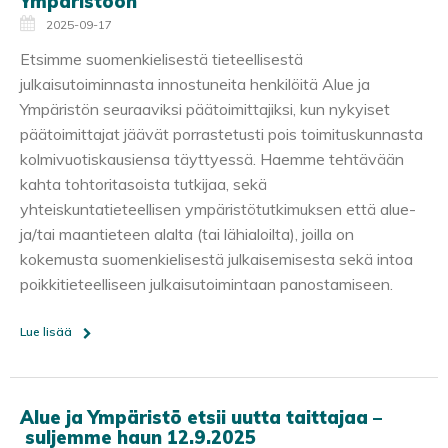
Ympäristöön
2025-09-17
Etsimme suomenkielisestä tieteellisestä
julkaisutoiminnasta innostuneita henkilöitä Alue ja
Ympäristön seuraaviksi päätoimittajiksi, kun nykyiset
päätoimittajat jäävät porrastetusti pois toimituskunnasta
kolmivuotiskausiensa täyttyessä. Haemme tehtävään
kahta tohtoritasoista tutkijaa, sekä
yhteiskuntatieteellisen ympäristötutkimuksen että alue-
ja/tai maantieteen alalta (tai lähialoilta), joilla on
kokemusta suomenkielisestä julkaisemisesta sekä intoa
poikkitieteelliseen julkaisutoimintaan panostamiseen.
Lue lisää
Alue ja Ympäristö etsii uutta taittajaa –
suljemme haun 12.9.2025