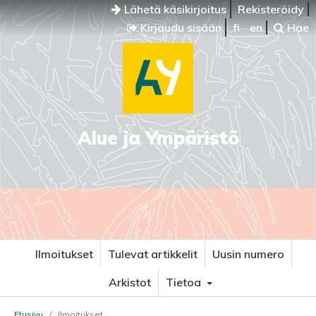
Lähetä käsikirjoitus
Rekisteröidy
Kirjaudu sisään
fi
en
Hae
Alue ja Ympäristö
Ilmoitukset
Tulevat artikkelit
Uusin numero
Arkistot
Tietoa
Etusivu
/
Ilmoitukset