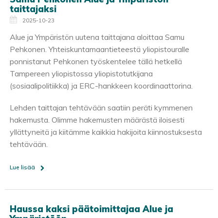
taittajaksi
2025-10-23
Alue ja Ympäristön uutena taittajana aloittaa Samu
Pehkonen. Yhteiskuntamaantieteestä yliopistouralle
ponnistanut Pehkonen työskentelee tällä hetkellä
Tampereen yliopistossa yliopistotutkijana
(sosiaalipolitiikka) ja ERC-hankkeen koordinaattorina.
Lehden taittajan tehtävään saatiin peräti kymmenen
hakemusta. Olimme hakemusten määrästä iloisesti
yllättyneitä ja kiitämme kaikkia hakijoita kiinnostuksesta
tehtävään.
Lue lisää
Haussa kaksi päätoimittajaa Alue ja