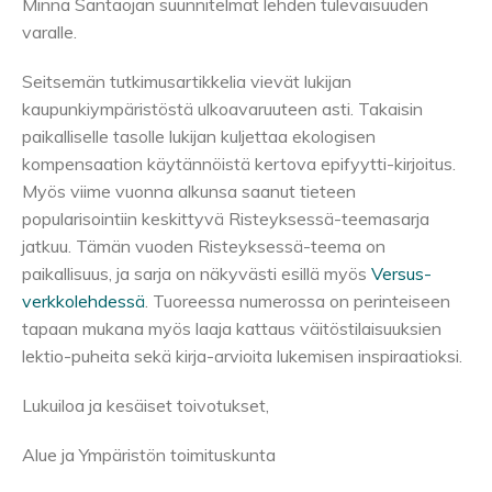
Minna Santaojan suunnitelmat lehden tulevaisuuden
varalle.
Seitsemän tutkimusartikkelia vievät lukijan
kaupunkiympäristöstä ulkoavaruuteen asti. Takaisin
paikalliselle tasolle lukijan kuljettaa ekologisen
kompensaation käytännöistä kertova epifyytti-kirjoitus.
Myös viime vuonna alkunsa saanut tieteen
popularisointiin keskittyvä Risteyksessä-teemasarja
jatkuu. Tämän vuoden Risteyksessä-teema on
paikallisuus, ja sarja on näkyvästi esillä myös
Versus-
verkkolehdessä
. Tuoreessa numerossa on perinteiseen
tapaan mukana myös laaja kattaus väitöstilaisuuksien
lektio-puheita sekä kirja-arvioita lukemisen inspiraatioksi.
Lukuiloa ja kesäiset toivotukset,
Alue ja Ympäristön toimituskunta