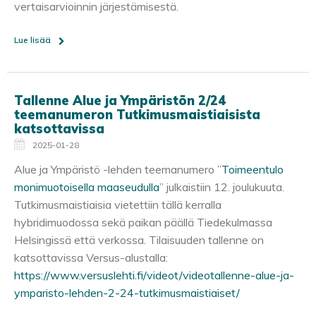
vertaisarvioinnin järjestämisestä.
Lue lisää
Tallenne Alue ja Ympäristön 2/24
teemanumeron Tutkimusmaistiaisista
katsottavissa
2025-01-28
Alue ja Ympäristö -lehden teemanumero ”
Toimeentulo
monimuotoisella maaseudulla
” julkaistiin 12. joulukuuta.
Tutkimusmaistiaisia vietettiin tällä kerralla
hybridimuodossa sekä paikan päällä Tiedekulmassa
Helsingissä että verkossa. Tilaisuuden tallenne on
katsottavissa Versus-alustalla:
https://www.versuslehti.fi/videot/videotallenne-alue-ja-
ymparisto-lehden-2-24-tutkimusmaistiaiset/