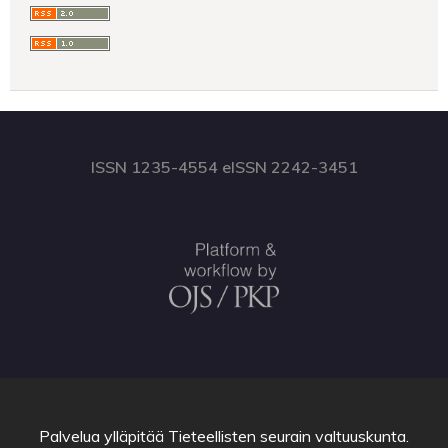
ISSN 1235-4554 eISSN 2242-3451
Palvelua ylläpitää
Tieteellisten seurain valtuuskunta
.