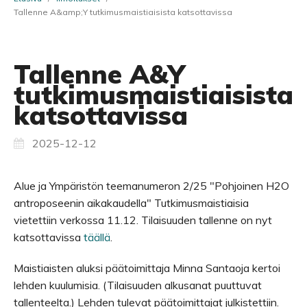
Tallenne A&amp;Y tutkimusmaistiaisista katsottavissa
Tallenne A&Y
tutkimusmaistiaisista
katsottavissa
2025-12-12
Alue ja Ympäristön teemanumeron 2/25 "Pohjoinen H2O
antroposeenin aikakaudella" Tutkimusmaistiaisia
vietettiin verkossa 11.12. Tilaisuuden tallenne on nyt
katsottavissa
täällä
.
Maistiaisten aluksi päätoimittaja Minna Santaoja kertoi
lehden kuulumisia. (Tilaisuuden alkusanat puuttuvat
tallenteelta.) Lehden tulevat päätoimittajat julkistettiin.