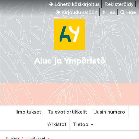
Lähetä käsikirjoitus
Rekisteröidy
Kirjaudu sisään
fi
en
Hae
Alue ja Ympäristö
Ilmoitukset
Tulevat artikkelit
Uusin numero
Arkistot
Tietoa
Etusivu
/
Ilmoitukset
/