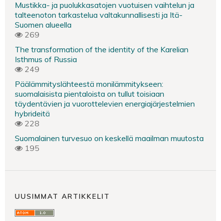
Mustikka- ja puolukkasatojen vuotuisen vaihtelun ja
talteenoton tarkastelua valtakunnallisesti ja Itä-
Suomen alueella
269
The transformation of the identity of the Karelian
Isthmus of Russia
249
Päälämmityslähteestä monilämmitykseen:
suomalaisista pientaloista on tullut toisiaan
täydentävien ja vuorottelevien energiajärjestelmien
hybrideitä
228
Suomalainen turvesuo on keskellä maailman muutosta
195
UUSIMMAT ARTIKKELIT