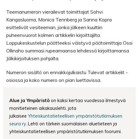
Teemanumeron vierailevat toimittajat Sohvi
Kangasluoma, Monica Tennberg ja Sanna Kopra
esittelivät vesiteeman, jonka jälkeen kuultiin
puheenvuorot kolmen artikkelin kirjoittajilta.
Loppukeskustelun päätteeksi väistyvä päätoimittaja Ossi
Ollinaho summasi rupeamaansa lehdessä kirjoittamansa
Jälkikirjoituksen pohjalta.
Numeron sisältö on ennakkojulkaistu Tulevat artikkelit -
osiossa ja koko numero on pian luettavissa.
Alue ja Ympäristö
on kaksi kertaa vuodessa ilmestyvä
monitieteinen aikakauslehti, jota
julkaisee
Yhteiskuntatieteellisen ympäristötutkimuksen
seura ry
. Lehti on tärkein suomalaisen aluetieteen ja
yhteiskuntatieteellisen ympäristötutkimuksen foorumi.