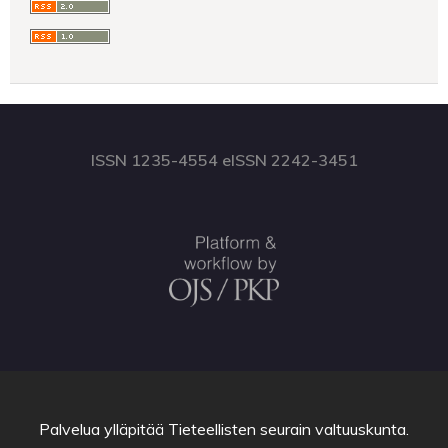
ISSN 1235-4554 eISSN 2242-3451
Palvelua ylläpitää
Tieteellisten seurain valtuuskunta
.