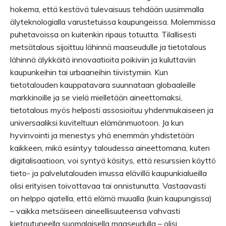
hokema, että kestävä tulevaisuus tehdään uusimmalla
älyteknologialla varustetuissa kaupungeissa. Molemmissa
puhetavoissa on kuitenkin ripaus totuutta. Tilallisesti
metsätalous sijoittuu lähinnä maaseudulle ja tietotalous
lähinnä älykkäitä innovaatioita poikiviin ja kuluttaviin
kaupunkeihin tai urbaaneihin tiivistymiin. Kun
tietotalouden kauppatavara suunnataan globaaleille
markkinoille ja se vielä mielletään aineettomaksi,
tietotalous myös helposti assosioituu yhdenmukaiseen ja
universaaliksi kuviteltuun elämänmuotoon. Ja kun
hyvinvointi ja menestys yhä enemmän yhdistetään
kaikkeen, mikä esiintyy taloudessa aineettomana, kuten
digitalisaatioon, voi syntyä käsitys, että resurssien käyttö
tieto- ja palvelutalouden imussa elävillä kaupunkialueilla
olisi erityisen toivottavaa tai onnistunutta. Vastaavasti
on helppo ajatella, että elämä muualla (kuin kaupungissa)
– vaikka metsäiseen aineellisuuteensa vahvasti
kietoutuneella suomalaisella maaseudulla – olisi