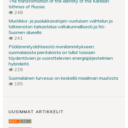
The transformation of the identity of the Karelian
Isthmus of Russia
248
Mustikka- ja puolukkasatojen vuotuisen vaihtelun ja
talteenoton tarkastelua valtakunnallisesti ja Itä-
Suomen alueella
241
Päälämmityslähteestä monilämmitykseen:
suomalaisista pientaloista on tullut toisiaan
täydentävien ja vuorottelevien energiajärjestelmien
hybrideitä
228
Suomalainen turvesuo on keskellä maailman muutosta
195
UUSIMMAT ARTIKKELIT