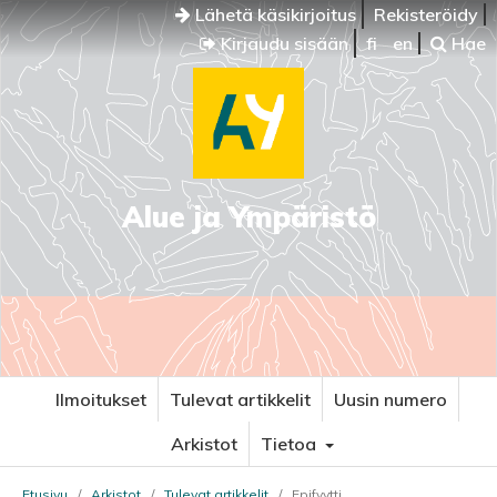
Lähetä käsikirjoitus
Rekisteröidy
Kirjaudu sisään
fi
en
Hae
Alue ja Ympäristö
Ilmoitukset
Tulevat artikkelit
Uusin numero
Arkistot
Tietoa
Etusivu
/
Arkistot
/
Tulevat artikkelit
/
Epifyytti