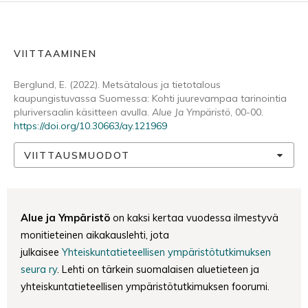
VIITTAAMINEN
Berglund, E. (2022). Metsätalous ja tietotalous
kaupungistuvassa Suomessa: Kohti juurevampaa tarinointia
pluriversaalin käsitteen avulla.
Alue Ja Ympäristö
, 00-00.
https://doi.org/10.30663/ay.121969
VIITTAUSMUODOT
Alue ja Ympäristö
on kaksi kertaa vuodessa ilmestyvä
monitieteinen aikakauslehti, jota
julkaisee
Yhteiskuntatieteellisen ympäristötutkimuksen
seura ry
. Lehti on tärkein suomalaisen aluetieteen ja
yhteiskuntatieteellisen ympäristötutkimuksen foorumi.