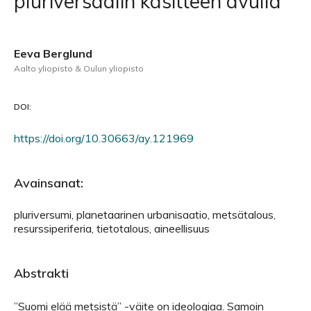
pluriversaalin käsitteen avulla
Eeva Berglund
Aalto yliopisto & Oulun yliopisto
DOI:
https://doi.org/10.30663/ay.121969
Avainsanat:
pluriversumi, planetaarinen urbanisaatio, metsätalous,
resurssiperiferia, tietotalous, aineellisuus
Abstrakti
”Suomi elää metsistä” -väite on ideologiaa. Samoin