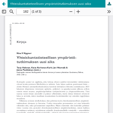
Yhteiskuntatieteellisen ympäristötutkimuksen uusi aika
Palvelua ylläpitää
Tieteellisten seurain valtuuskunta
.