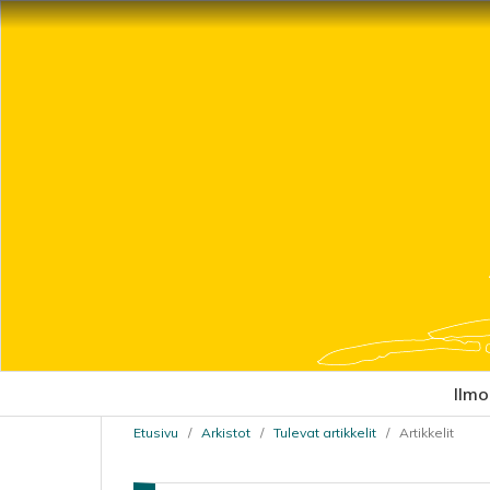
Ilmo
Etusivu
/
Arkistot
/
Tulevat artikkelit
/
Artikkelit