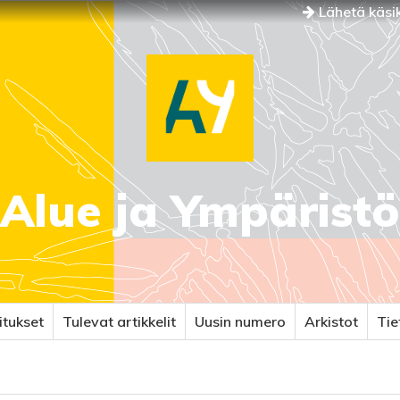
Lähetä käsik
Alue ja Ympäristö
itukset
Tulevat artikkelit
Uusin numero
Arkistot
Ti