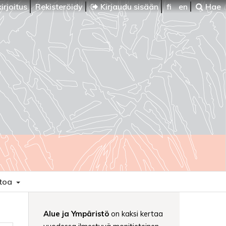
irjoitus
Rekisteröidy
Kirjaudu sisään
fi
en
Hae
etoa
Alue ja Ympäristö
on kaksi kertaa