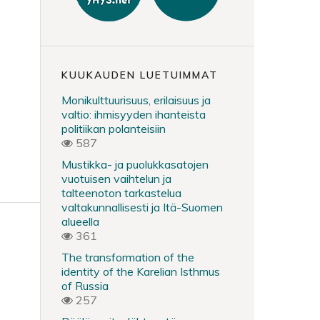
KUUKAUDEN LUETUIMMAT
Monikulttuurisuus, erilaisuus ja
valtio: ihmisyyden ihanteista
politiikan polanteisiin
587
Mustikka- ja puolukkasatojen
vuotuisen vaihtelun ja
talteenoton tarkastelua
valtakunnallisesti ja Itä-Suomen
alueella
361
The transformation of the
identity of the Karelian Isthmus
of Russia
257