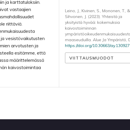
in ja karttatuloksiin.
ivat vastaajien
Leino, J., Kivinen, S., Mononen, T., &
tusmahdollisuudet
Sihvonen, J. (2023). Yhteistä ja
yksityistä hyvää: kokemuksia
e riittäviä.
kaivostoiminnan
denmukaisuudesta
ympäristöoikeudenmukaisuudest
- ja vesistövaikutusten
maaseuduilla.
Alue Ja Ympäristö
, 
tämien arvotusten ja
https://doi.org/10.30663/ay.130927
steella esitämme, että
VIITTAUSMUODOT
assa määrittelemässä
ymän kaivostoimintaa