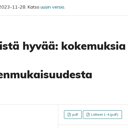
u 2023-11-28. Katso
uusin versio
.
yistä hyvää: kokemuksia
enmukaisuudesta
pdf
Liitteet 1-4 (pdf)