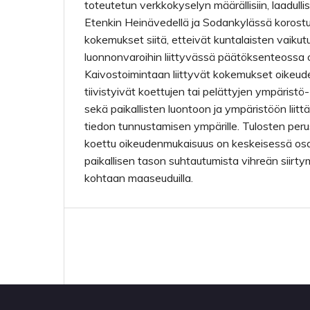
toteutetun verkkokyselyn määrällisiin, laadullisi
Etenkin Heinävedellä ja Sodankylässä korostu
kokemukset siitä, etteivät kuntalaisten vaiku
luonnonvaroihin liittyvässä päätöksenteossa ol
Kaivostoimintaan liittyvät kokemukset oikeu
tiivistyivät koettujen tai pelättyjen ympäristö
sekä paikallisten luontoon ja ympäristöön liit
tiedon tunnustamisen ympärille. Tulosten peru
koettu oikeudenmukaisuus on keskeisessä os
paikallisen tason suhtautumista vihreän siirt
kohtaan maaseuduilla.