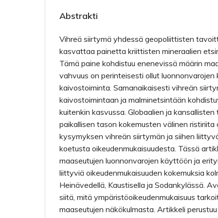
Abstrakti
Vihreä siirtymä yhdessä geopoliittisten tavoi
kasvattaa painetta kriittisten mineraalien ets
Tämä paine kohdistuu enenevissä määrin maa
vahvuus on perinteisesti ollut luonnonvarojen
kaivostoiminta. Samanaikaisesti vihreän siir
kaivostoimintaan ja malminetsintään kohdist
kuitenkin kasvussa. Globaalien ja kansallisten
paikallisen tason kokemusten välinen ristiriit
kysymyksen vihreän siirtymän ja siihen liitty
koetusta oikeudenmukaisuudesta. Tässä artik
maaseutujen luonnonvarojen käyttöön ja erity
liittyviä oikeudenmukaisuuden kokemuksia kolm
Heinävedellä, Kaustisella ja Sodankylässä. 
siitä, mitä ympäristöoikeudenmukaisuus tark
maaseutujen näkökulmasta. Artikkeli perustu