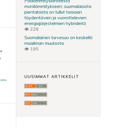
Päälämmityslähteestä
monilämmitykseen: suomalaisista
pientaloista on tullut toisiaan
täydentävien ja vuorottelevien
energiajärjestelmien hybrideitä
228
Suomalainen turvesuo on keskellä
maailman muutosta
195
ja
n
UUSIMMAT ARTIKKELIT
mons