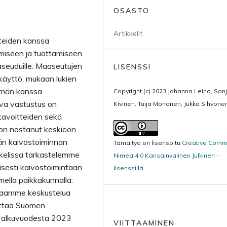
OSASTO
Artikkelit
tteiden kanssa
imiseen ja tuottamiseen.
seuduille. Maaseutujen
LISENSSI
 käyttö, mukaan lukien
tymän kanssa
Copyright (c) 2023 Johanna Leino, Son
uva vastustus on
Kivinen, Tuija Mononen, Jukka Sihvone
 tavoitteiden sekä
a on nostanut keskiöön
vän kaivostoiminnan
Tämä työ on lisensoitu
Creative Com
kelissa tarkastelemme
Nimeä 4.0 Kansainvälinen Julkinen -
isesti kaivostoimintaan
lisenssillä
.
ella paikkakunnalla:
Avaamme keskustelua
oittaa Suomen
u alkuvuodesta 2023
VIITTAAMINEN