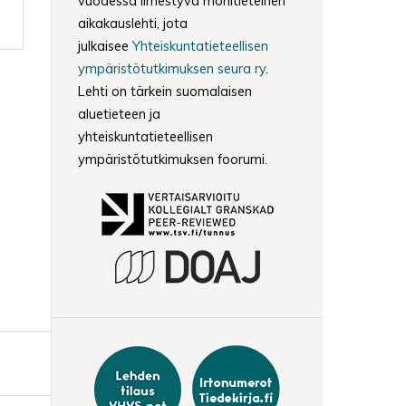
vuodessa ilmestyvä monitieteinen
aikakauslehti, jota
julkaisee
Yhteiskuntatieteellisen
ympäristötutkimuksen seura ry
.
Lehti on tärkein suomalaisen
aluetieteen ja
yhteiskuntatieteellisen
ympäristötutkimuksen foorumi.