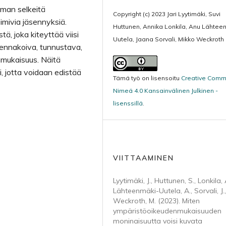
mman selkeitä
Copyright (c) 2023 Jari Lyytimäki, Suvi
oimivia jäsennyksiä.
Huttunen, Annika Lonkila, Anu Lähtee
ä, joka kiteyttää viisi
Uutela, Jaana Sorvali, Mikko Weckroth
ennakoiva, tunnustava,
nmukaisuus. Näitä
i, jotta voidaan edistää
Tämä työ on lisensoitu
Creative Com
Nimeä 4.0 Kansainvälinen Julkinen -
lisenssillä
.
VIITTAAMINEN
Lyytimäki, J., Huttunen, S., Lonkila, 
Lähteenmäki-Uutela, A., Sorvali, J.
Weckroth, M. (2023). Miten
ympäristöoikeudenmukaisuuden
moninaisuutta voisi kuvata