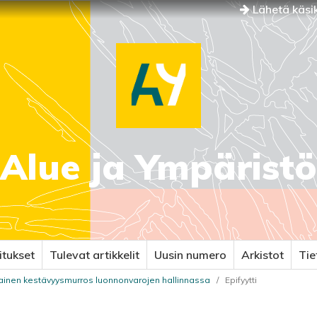
Lähetä käsik
Alue ja Ympäristö
itukset
Tulevat artikkelit
Uusin numero
Arkistot
Ti
ainen kestävyysmurros luonnonvarojen hallinnassa
/
Epifyytti