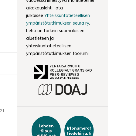
vuodessa ilmestyvä monitieteinen
aikakauslehti, jota
julkaisee
Yhteiskuntatieteellisen
ympäristötutkimuksen seura ry
.
Lehti on tärkein suomalaisen
aluetieteen ja
yhteiskuntatieteellisen
ympäristötutkimuksen foorumi.
-21