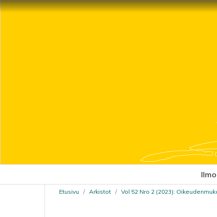
Ilmo
Etusivu
/
Arkistot
/
Vol 52 Nro 2 (2023): Oikeudenmuk