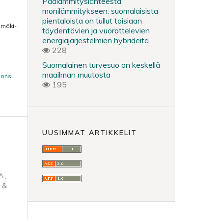
Päälämmityslähteestä
monilämmitykseen: suomalaisista
pientaloista on tullut toisiaan
nmäki-
täydentävien ja vuorottelevien
energiajärjestelmien hybrideitä
228
Suomalainen turvesuo on keskellä
maailman muutosta
mons
195
UUSIMMAT ARTIKKELIT
A.,
, &