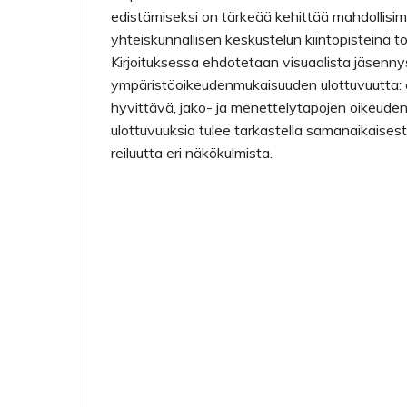
edistämiseksi on tärkeää kehittää mahdollisi
yhteiskunnallisen keskustelun kiintopisteinä t
Kirjoituksessa ehdotetaan visuaalista jäsennyst
ympäristöoikeudenmukaisuuden ulottuvuutta: 
hyvittävä, jako- ja menettelytapojen oikeude
ulottuvuuksia tulee tarkastella samanaikaisest
reiluutta eri näkökulmista.