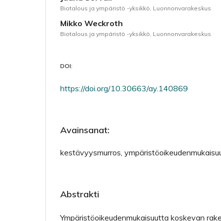
Biotalous ja ympäristö -yksikkö, Luonnonvarakeskus
Mikko Weckroth
Biotalous ja ympäristö -yksikkö, Luonnonvarakeskus
DOI:
https://doi.org/10.30663/ay.140869
Avainsanat:
kestävyysmurros, ympäristöoikeudenmukaisu
Abstrakti
Ympäristöoikeudenmukaisuutta koskevan rak