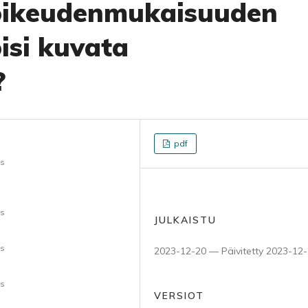
oikeudenmukaisuuden
isi kuvata
?
pdf
us
us
JULKAISTU
us
2023-12-20 — Päivitetty 2023-12
us
VERSIOT