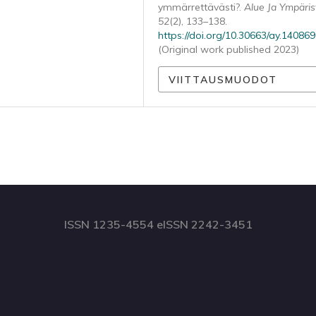
ymmärrettävästi?.
Alue Ja Ympäris
52
(2), 133–138.
https://doi.org/10.30663/ay.140869
(Original work published 2023)
VIITTAUSMUODOT
ISSN 1235-4554 eISSN 2242-3451