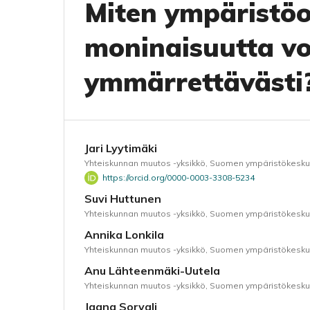
Miten ympäristö
moninaisuutta vo
ymmärrettävästi
Jari Lyytimäki
Yhteiskunnan muutos -yksikkö, Suomen ympäristökesk
https://orcid.org/0000-0003-3308-5234
Suvi Huttunen
Yhteiskunnan muutos -yksikkö, Suomen ympäristökesk
Annika Lonkila
Yhteiskunnan muutos -yksikkö, Suomen ympäristökesk
Anu Lähteenmäki-Uutela
Yhteiskunnan muutos -yksikkö, Suomen ympäristökesk
Jaana Sorvali