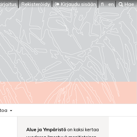
irjoitus
Rekisteröidy
Kirjaudu sisään
fi
en
Hae
etoa
Alue ja Ympäristö
on kaksi kertaa