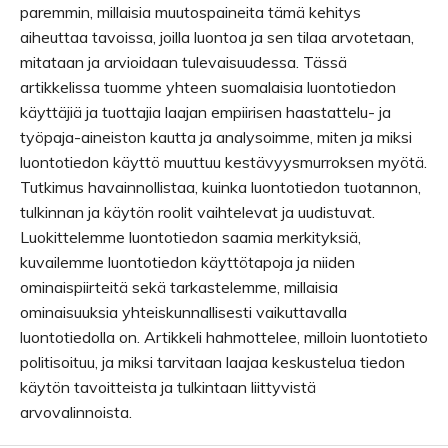
paremmin, millaisia muutospaineita tämä kehitys
aiheuttaa tavoissa, joilla luontoa ja sen tilaa arvotetaan,
mitataan ja arvioidaan tulevaisuudessa. Tässä
artikkelissa tuomme yhteen suomalaisia luontotiedon
käyttäjiä ja tuottajia laajan empiirisen haastattelu- ja
työpaja-aineiston kautta ja analysoimme, miten ja miksi
luontotiedon käyttö muuttuu kestävyysmurroksen myötä.
Tutkimus havainnollistaa, kuinka luontotiedon tuotannon,
tulkinnan ja käytön roolit vaihtelevat ja uudistuvat.
Luokittelemme luontotiedon saamia merkityksiä,
kuvailemme luontotiedon käyttötapoja ja niiden
ominaispiirteitä sekä tarkastelemme, millaisia
ominaisuuksia yhteiskunnallisesti vaikuttavalla
luontotiedolla on. Artikkeli hahmottelee, milloin luontotieto
politisoituu, ja miksi tarvitaan laajaa keskustelua tiedon
käytön tavoitteista ja tulkintaan liittyvistä
arvovalinnoista.