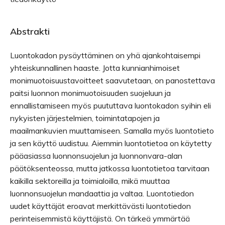
Abstrakti
Luontokadon pysäyttäminen on yhä ajankohtaisempi
yhteiskunnallinen haaste. Jotta kunnianhimoiset
monimuotoisuustavoitteet saavutetaan, on panostettava
paitsi luonnon monimuotoisuuden suojeluun ja
ennallistamiseen myös puututtava luontokadon syihin eli
nykyisten järjestelmien, toimintatapojen ja
maailmankuvien muuttamiseen. Samalla myös luontotieto
ja sen käyttö uudistuu. Aiemmin luontotietoa on käytetty
pääasiassa luonnonsuojelun ja luonnonvara-alan
päätöksenteossa, mutta jatkossa luontotietoa tarvitaan
kaikilla sektoreilla ja toimialoilla, mikä muuttaa
luonnonsuojelun mandaattia ja valtaa. Luontotiedon
uudet käyttäjät eroavat merkittävästi luontotiedon
perinteisemmistä käyttäjistä. On tärkeä ymmärtää