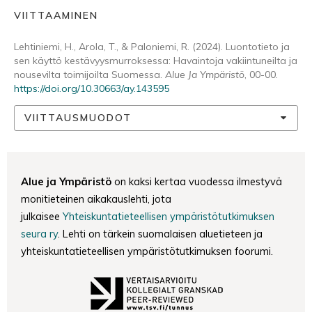
VIITTAAMINEN
Lehtiniemi, H., Arola, T., & Paloniemi, R. (2024). Luontotieto ja
sen käyttö kestävyysmurroksessa: Havaintoja vakiintuneilta ja
nousevilta toimijoilta Suomessa.
Alue Ja Ympäristö
, 00-00.
https://doi.org/10.30663/ay.143595
VIITTAUSMUODOT
Alue ja Ympäristö
on kaksi kertaa vuodessa ilmestyvä
monitieteinen aikakauslehti, jota
julkaisee
Yhteiskuntatieteellisen ympäristötutkimuksen
seura ry
. Lehti on tärkein suomalaisen aluetieteen ja
yhteiskuntatieteellisen ympäristötutkimuksen foorumi.