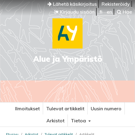
Lähetä käsikirjoitus
Rekisteröidy
Kirjaudu sisään
fi
en
Hae
Alue ja Ympäristö
Ilmoitukset
Tulevat artikkelit
Uusin numero
Arkistot
Tietoa
Etusivu
/
Arkistot
/
Tulevat artikkelit
/
Artikkelit