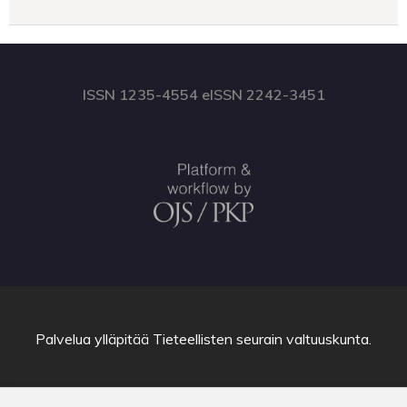
ISSN 1235-4554 eISSN 2242-3451
Palvelua ylläpitää
Tieteellisten seurain valtuuskunta
.