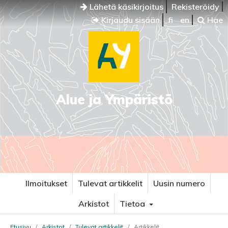
Lähetä käsikirjoitus
Rekisteröidy
Kirjaudu sisään
fi
en
Hae
Alue ja Ympäristö
Ilmoitukset
Tulevat artikkelit
Uusin numero
Arkistot
Tietoa
Etusivu
/
Arkistot
/
Tulevat artikkelit
/
Artikkelit