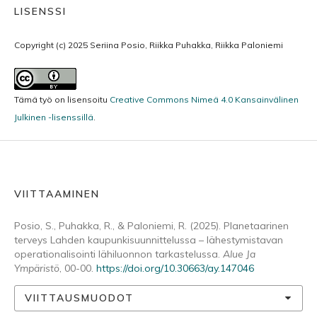
LISENSSI
Copyright (c) 2025 Seriina Posio, Riikka Puhakka, Riikka Paloniemi
Tämä työ on lisensoitu
Creative Commons Nimeä 4.0 Kansainvälinen
Julkinen -lisenssillä
.
VIITTAAMINEN
Posio, S., Puhakka, R., & Paloniemi, R. (2025). Planetaarinen
terveys Lahden kaupunkisuunnittelussa – lähestymistavan
operationalisointi lähiluonnon tarkastelussa.
Alue Ja
Ympäristö
, 00-00.
https://doi.org/10.30663/ay.147046
VIITTAUSMUODOT