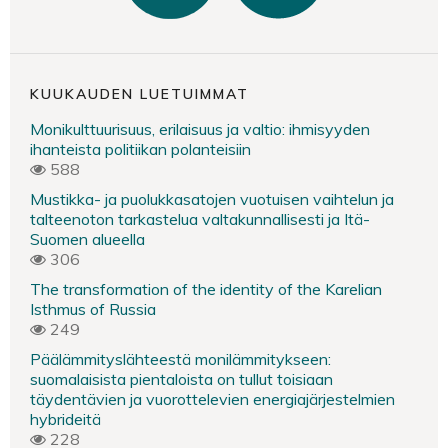
KUUKAUDEN LUETUIMMAT
Monikulttuurisuus, erilaisuus ja valtio: ihmisyyden
ihanteista politiikan polanteisiin
588
Mustikka- ja puolukkasatojen vuotuisen vaihtelun ja
talteenoton tarkastelua valtakunnallisesti ja Itä-
Suomen alueella
306
The transformation of the identity of the Karelian
Isthmus of Russia
249
Päälämmityslähteestä monilämmitykseen:
suomalaisista pientaloista on tullut toisiaan
täydentävien ja vuorottelevien energiajärjestelmien
hybrideitä
228