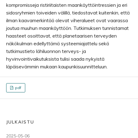
kompromisseja ristiriitaisten maankäyttöintressien ja eri
sidosryhmien toiveiden välillä, tiedostavat kuitenkin, että
ilman kaavamerkintää olevat viheralueet ovat vaarassa
joutua muuhun maankäyttöön. Tutkimuksen tunnistamat
haasteet osoittavat, että planetaarisen terveyden
näkökulman edellyttämä systeemiajattelu sekä
tutkimustieto lähiluonnon terveys- ja
hyvinvointivaikutuksista tulisi saada nykyistä
läpäisevämmin mukaan kaupunkisuunnitteluun.
pdf
JULKAISTU
2025-05-06