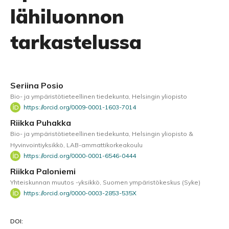
lähiluonnon
tarkastelussa
Seriina Posio
Bio- ja ympäristötieteellinen tiedekunta, Helsingin yliopisto
https://orcid.org/0009-0001-1603-7014
Riikka Puhakka
Bio- ja ympäristötieteellinen tiedekunta, Helsingin yliopisto &
Hyvinvointiyksikkö, LAB-ammattikorkeakoulu
https://orcid.org/0000-0001-6546-0444
Riikka Paloniemi
Yhteiskunnan muutos -yksikkö, Suomen ympäristökeskus (Syke)
https://orcid.org/0000-0003-2853-535X
DOI: