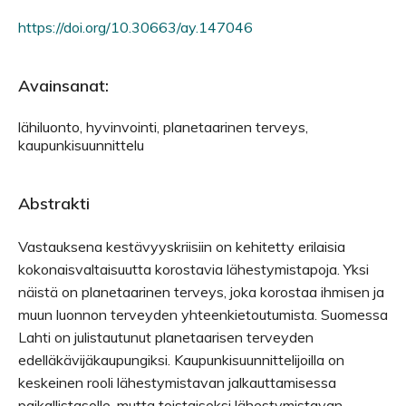
https://doi.org/10.30663/ay.147046
Avainsanat:
lähiluonto, hyvinvointi, planetaarinen terveys,
kaupunkisuunnittelu
Abstrakti
Vastauksena kestävyyskriisiin on kehitetty erilaisia
kokonaisvaltaisuutta korostavia lähestymistapoja. Yksi
näistä on planetaarinen terveys, joka korostaa ihmisen ja
muun luonnon terveyden yhteenkietoutumista. Suomessa
Lahti on julistautunut planetaarisen terveyden
edelläkävijäkaupungiksi. Kaupunkisuunnittelijoilla on
keskeinen rooli lähestymistavan jalkauttamisessa
paikallistasolle, mutta toistaiseksi lähestymistavan