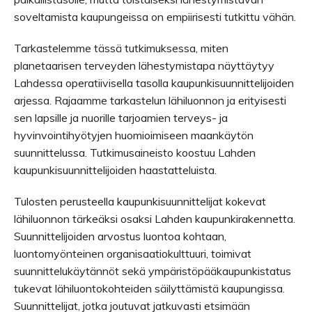
soveltamista kaupungeissa on empiirisesti tutkittu vähän.
Tarkastelemme tässä tutkimuksessa, miten
planetaarisen terveyden lähestymistapa näyttäytyy
Lahdessa operatiivisella tasolla kaupunkisuunnittelijoiden
arjessa. Rajaamme tarkastelun lähiluonnon ja erityisesti
sen lapsille ja nuorille tarjoamien terveys- ja
hyvinvointihyötyjen huomioimiseen maankäytön
suunnittelussa. Tutkimusaineisto koostuu Lahden
kaupunkisuunnittelijoiden haastatteluista.
Tulosten perusteella kaupunkisuunnittelijat kokevat
lähiluonnon tärkeäksi osaksi Lahden kaupunkirakennetta.
Suunnittelijoiden arvostus luontoa kohtaan,
luontomyönteinen organisaatiokulttuuri, toimivat
suunnittelukäytännöt sekä ympäristöpääkaupunkistatus
tukevat lähiluontokohteiden säilyttämistä kaupungissa.
Suunnittelijat, jotka joutuvat jatkuvasti etsimään