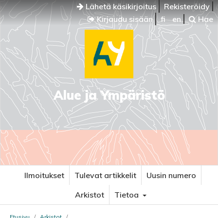
Lähetä käsikirjoitus
Rekisteröidy
Kirjaudu sisään
fi
en
Hae
Alue ja Ympäristö
Ilmoitukset
Tulevat artikkelit
Uusin numero
Arkistot
Tietoa
Etusivu
/
Arkistot
/