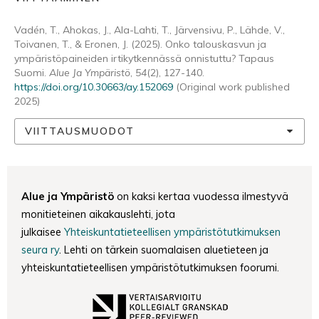
Vadén, T., Ahokas, J., Ala-Lahti, T., Järvensivu, P., Lähde, V.,
Toivanen, T., & Eronen, J. (2025). Onko talouskasvun ja
ympäristöpaineiden irtikytkennässä onnistuttu? Tapaus
Suomi.
Alue Ja Ympäristö
,
54
(2), 127-140.
https://doi.org/10.30663/ay.152069
(Original work published
2025)
VIITTAUSMUODOT
Alue ja Ympäristö
on kaksi kertaa vuodessa ilmestyvä
monitieteinen aikakauslehti, jota
julkaisee
Yhteiskuntatieteellisen ympäristötutkimuksen
seura ry
. Lehti on tärkein suomalaisen aluetieteen ja
yhteiskuntatieteellisen ympäristötutkimuksen foorumi.