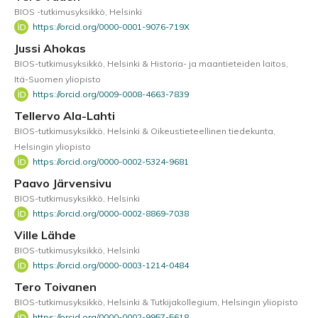
BIOS -tutkimusyksikkö, Helsinki
https://orcid.org/0000-0001-9076-719X
Jussi Ahokas
BIOS-tutkimusyksikkö, Helsinki & Historia- ja maantieteiden laitos,
Itä-Suomen yliopisto
https://orcid.org/0009-0008-4663-7839
Tellervo Ala-Lahti
BIOS-tutkimusyksikkö, Helsinki & Oikeustieteellinen tiedekunta,
Helsingin yliopisto
https://orcid.org/0000-0002-5324-9681
Paavo Järvensivu
BIOS-tutkimusyksikkö, Helsinki
https://orcid.org/0000-0002-8869-7038
Ville Lähde
BIOS-tutkimusyksikkö, Helsinki
https://orcid.org/0000-0003-1214-0484
Tero Toivanen
BIOS-tutkimusyksikkö, Helsinki & Tutkijakollegium, Helsingin yliopisto
https://orcid.org/0000-0002-9957-5618