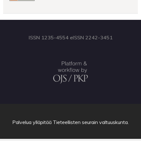
ISSN 1235-4554 eISSN 2242-3451
Palvelua ylläpitää
Tieteellisten seurain valtuuskunta
.