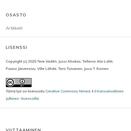
OSASTO
Artikkelit
LISENSSI
Copyright (c) 2025 Tere Vadén, Jussi Ahokas, Tellervo Ala-Lahti,
Paavo Järvensivu, Ville Lähde, Tero Toivanen, Jussi T. Eronen
Tämä työ on lisensoitu
Creative Commons Nimeä 4.0 Kansainvälinen
Julkinen -lisenssillä
.
VIITTAAMINEN