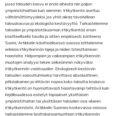
jossa talouden kasvu ei enää aiheuta niin paljon
ympäristöhaittaa kuin aiemmin. Irtikytkentä asettuu
välttämättömyydeksi, jos yhtä aikaa tavoitellaan
talouskasvua ja ekologista kestävyyttä. Tarkastelemme
talouden ja ympäristökuorman irtikytkentää ensin
käsitteellisellä tasolla ja sitten empiirisesti, kohteena
Suomi. Artikkelin käsitteellisessä osiossa erittelemme
erilaisia irtikytkennän lajeja ja niiden toteuttamisen
haasteita. Helpompien ja vaikeampien irtikytkennän
muotojen analyysi tekee selkeämmin näkyväksi
irtikytkennän vaativuuden. Ekologisesti kestävän
talouden saavuttamiseksi tarvittava absoluuttinen,
pitkäaikainen ja riittävän nopea koko taloutta koskeva
irtikytkentä on huomattavasti haastavampi tehtävä kuin
kirjallisuudessa esitetyt tapaukset yksittäisen
ympäristöhaitan tai yksittäisen talouden osa-alueen
irtikytkennästä. Artikkelin Suomea koskevassa osiossa
tarkastelemme bruttokansantuotteen irtikytkennän