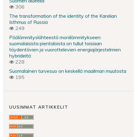
Suomen alueella
306
The transformation of the identity of the Karelian
Isthmus of Russia
249
Päälämmityslähteestä monilämmitykseen:
suomalaisista pientaloista on tullut toisiaan
täydentävien ja vuorottelevien energiajärjestelmien
hybrideitä
228
Suomalainen turvesuo on keskellä maailman muutosta
195
UUSIMMAT ARTIKKELIT