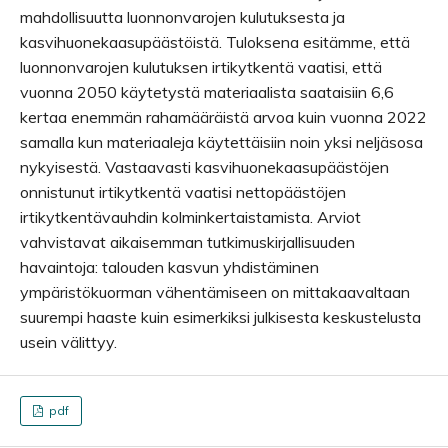
mahdollisuutta luonnonvarojen kulutuksesta ja
kasvihuonekaasupäästöistä. Tuloksena esitämme, että
luonnonvarojen kulutuksen irtikytkentä vaatisi, että
vuonna 2050 käytetystä materiaalista saataisiin 6,6
kertaa enemmän rahamääräistä arvoa kuin vuonna 2022
samalla kun materiaaleja käytettäisiin noin yksi neljäsosa
nykyisestä. Vastaavasti kasvihuonekaasupäästöjen
onnistunut irtikytkentä vaatisi nettopäästöjen
irtikytkentävauhdin kolminkertaistamista. Arviot
vahvistavat aikaisemman tutkimuskirjallisuuden
havaintoja: talouden kasvun yhdistäminen
ympäristökuorman vähentämiseen on mittakaavaltaan
suurempi haaste kuin esimerkiksi julkisesta keskustelusta
usein välittyy.
pdf