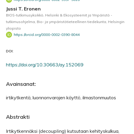
Jussi T. Eronen
BIOS-tutkimusyksikkö, Helsinki & Ekosysteemit ja Ympäristö -
tutkimusohjelma, Bio- ja ympäristötieteellinen tiedekunta, Helsingin
yliopisto
https://orcid.org/0000-0002-0390-8044
DOI:
https://doi.org/10.30663/ay.152069
Avainsanat:
irtikytkentä, luonnonvarojen käyttö, ilmastonmuutos
Abstrakti
Irtikytkennäksi (
decoupling
) kutsutaan kehityskulkua,