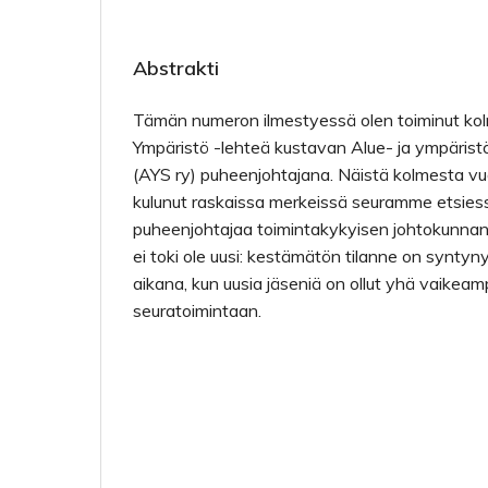
Abstrakti
Tämän numeron ilmestyessä olen toiminut kol
Ympäristö -lehteä kustavan Alue- ja ympäris
(AYS ry) puheenjohtajana. Näistä kolmesta vu
kulunut raskaissa merkeissä seuramme etsiess
puheenjohtajaa toimintakykyisen johtokunna
ei toki ole uusi: kestämätön tilanne on synt
aikana, kun uusia jäseniä on ollut yhä vaikea
seuratoimintaan.