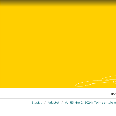
Ilmo
Etusivu
/
Arkistot
/
Vol 53 Nro 2 (2024): Toimeentulo