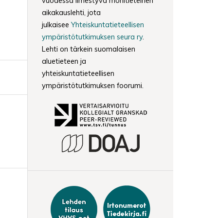
vuodessa ilmestyvä monitieteinen
aikakauslehti, jota
julkaisee
Yhteiskuntatieteellisen
ympäristötutkimuksen seura ry
.
Lehti on tärkein suomalaisen
aluetieteen ja
yhteiskuntatieteellisen
ympäristötutkimuksen foorumi.