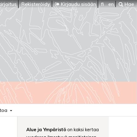
irjoitus
Rekisteröidy
Kirjaudu sisään
fi
en
Hae
etoa
Alue ja Ympäristö
on kaksi kertaa