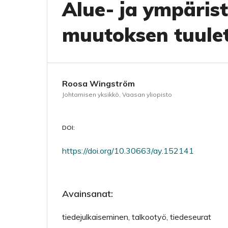
Alue- ja ympäris
muutoksen tuule
Roosa Wingström
Johtamisen yksikkö, Vaasan yliopisto
DOI:
https://doi.org/10.30663/ay.152141
Avainsanat:
tiedejulkaiseminen, talkootyö, tiedeseurat