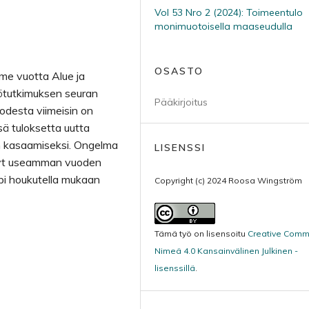
Vol 53 Nro 2 (2024): Toimeentulo
monimuotoisella maaseudulla
OSASTO
me vuotta Alue ja
tötutkimuksen seuran
Pääkirjoitus
odesta viimeisin on
ä tuloksetta uutta
n kasaamiseksi. Ongelma
LISENSSI
ynyt useamman vuoden
mpi houkutella mukaan
Copyright (c) 2024 Roosa Wingström
Tämä työ on lisensoitu
Creative Com
Nimeä 4.0 Kansainvälinen Julkinen -
lisenssillä
.