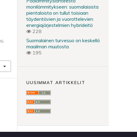
Päälämmityslähteestä
monilämmitykseen: suomalaisista
pientaloista on tullut toisiaan
täydentävien ja vuorottelevien
energiajärjestelmien hybrideitä
228
Suomalainen turvesuo on keskellä
tö
,
maailman muutosta
195
UUSIMMAT ARTIKKELIT