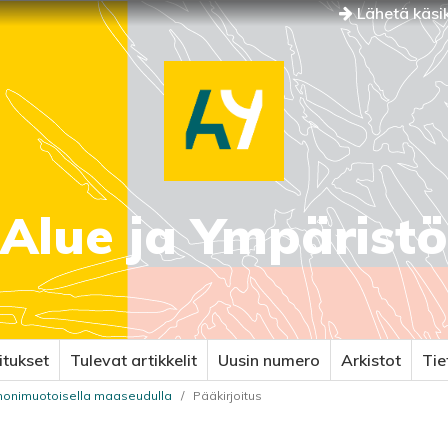
Lähetä käsik
Alue ja Ympäristö
itukset
Tulevat artikkelit
Uusin numero
Arkistot
Ti
 monimuotoisella maaseudulla
/
Pääkirjoitus