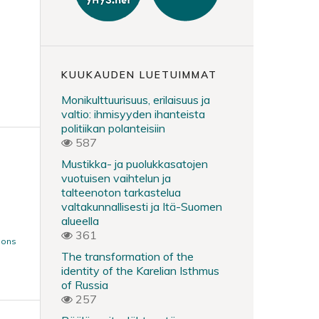
KUUKAUDEN LUETUIMMAT
Monikulttuurisuus, erilaisuus ja
valtio: ihmisyyden ihanteista
politiikan polanteisiin
587
Mustikka- ja puolukkasatojen
vuotuisen vaihtelun ja
talteenoton tarkastelua
valtakunnallisesti ja Itä-Suomen
alueella
361
mons
The transformation of the
identity of the Karelian Isthmus
of Russia
257