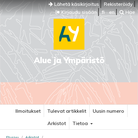
Lähetä käsikirjoitus
Rekisteröidy
Kirjaudu sisään
fi
en
Hae
Alue ja Ympäristö
Ilmoitukset
Tulevat artikkelit
Uusin numero
Arkistot
Tietoa
Etusivu
/
Arkistot
/