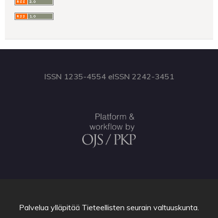
ISSN 1235-4554 eISSN 2242-3451
Palvelua ylläpitää
Tieteellisten seurain valtuuskunta
.