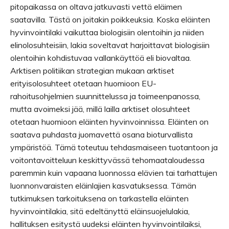
pitopaikassa on oltava jatkuvasti vettä eläimen
saatavilla. Tästä on joitakin poikkeuksia. Koska eläinten
hyvinvointilaki vaikuttaa biologisiin olentoihin ja niiden
elinolosuhteisiin, lakia soveltavat harjoittavat biologisiin
olentoihin kohdistuvaa vallankäyttöä eli biovaltaa.
Arktisen politiikan strategian mukaan arktiset
erityisolosuhteet otetaan huomioon EU-
rahoitusohjelmien suunnittelussa ja toimeenpanossa,
mutta avoimeksi jää, millä lailla arktiset olosuhteet
otetaan huomioon eläinten hyvinvoinnissa. Eläinten on
saatava puhdasta juomavettä osana bioturvallista
ympäristöä. Tämä toteutuu tehdasmaiseen tuotantoon ja
voitontavoitteluun keskittyvässä tehomaataloudessa
paremmin kuin vapaana luonnossa elävien tai tarhattujen
luonnonvaraisten eläinlajien kasvatuksessa. Tämän
tutkimuksen tarkoituksena on tarkastella eläinten
hyvinvointilakia, sitä edeltänyttä eläinsuojelulakia,
hallituksen esitystä uudeksi eläinten hyvinvointilaiksi,