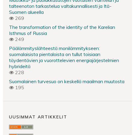
Mustikka- ja puolukkasatojen vuotuisen vaihtelun ja
talteenoton tarkastelua valtakunnallisesti ja Itä-
Suomen alueella
269
The transformation of the identity of the Karelian
Isthmus of Russia
249
Päälämmityslähteestä monilämmitykseen:
suomalaisista pientaloista on tullut toisiaan
täydentävien ja vuorottelevien energiajärjestelmien
hybrideitä
228
Suomalainen turvesuo on keskellä maailman muutosta
195
UUSIMMAT ARTIKKELIT