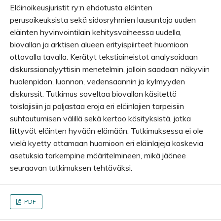
Eläinoikeusjuristit ry:n ehdotusta eläinten
perusoikeuksista sekä sidosryhmien lausuntoja uuden
eläinten hyvinvointilain kehitysvaiheessa uudella,
biovallan ja arktisen alueen erityispiirteet huomioon
ottavalla tavalla. Kerätyt tekstiaineistot analysoidaan
diskurssianalyyttisin menetelmin, jolloin saadaan näkyviin
huolenpidon, luonnon, vedensaannin ja kylmyyden
diskurssit. Tutkimus soveltaa biovallan käsitettä
toislajisiin ja paljastaa eroja eri eläinlajien tarpeisiin
suhtautumisen välillä sekä kertoo käsityksistä, jotka
liittyvät eläinten hyvään elämään. Tutkimuksessa ei ole
vielä kyetty ottamaan huomioon eri eläinlajeja koskevia
asetuksia tarkempine määritelmineen, mikä jäänee
seuraavan tutkimuksen tehtäväksi.
PDF