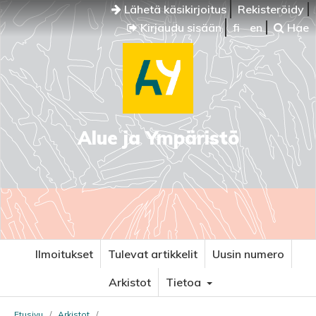
Lähetä käsikirjoitus
Rekisteröidy
Kirjaudu sisään
fi
en
Hae
Alue ja Ympäristö
Ilmoitukset
Tulevat artikkelit
Uusin numero
Arkistot
Tietoa
Etusivu
/
Arkistot
/