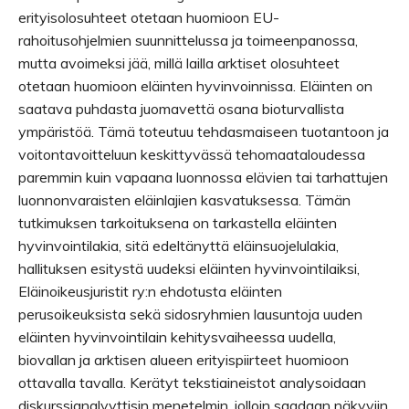
erityisolosuhteet otetaan huomioon EU-
rahoitusohjelmien suunnittelussa ja toimeenpanossa,
mutta avoimeksi jää, millä lailla arktiset olosuhteet
otetaan huomioon eläinten hyvinvoinnissa. Eläinten on
saatava puhdasta juomavettä osana bioturvallista
ympäristöä. Tämä toteutuu tehdasmaiseen tuotantoon ja
voitontavoitteluun keskittyvässä tehomaataloudessa
paremmin kuin vapaana luonnossa elävien tai tarhattujen
luonnonvaraisten eläinlajien kasvatuksessa. Tämän
tutkimuksen tarkoituksena on tarkastella eläinten
hyvinvointilakia, sitä edeltänyttä eläinsuojelulakia,
hallituksen esitystä uudeksi eläinten hyvinvointilaiksi,
Eläinoikeusjuristit ry:n ehdotusta eläinten
perusoikeuksista sekä sidosryhmien lausuntoja uuden
eläinten hyvinvointilain kehitysvaiheessa uudella,
biovallan ja arktisen alueen erityispiirteet huomioon
ottavalla tavalla. Kerätyt tekstiaineistot analysoidaan
diskurssianalyyttisin menetelmin, jolloin saadaan näkyviin