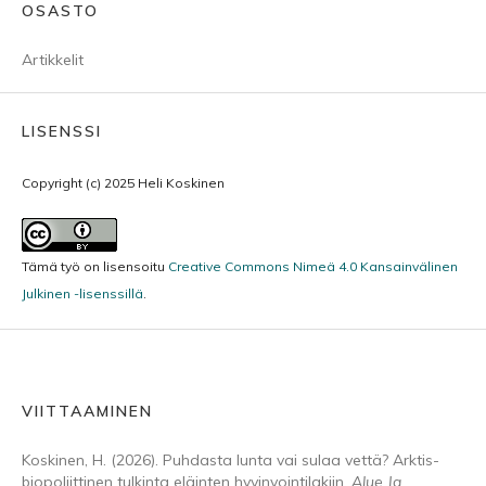
OSASTO
Artikkelit
LISENSSI
Copyright (c) 2025 Heli Koskinen
Tämä työ on lisensoitu
Creative Commons Nimeä 4.0 Kansainvälinen
Julkinen -lisenssillä
.
VIITTAAMINEN
Koskinen, H. (2026). Puhdasta lunta vai sulaa vettä? Arktis-
biopoliittinen tulkinta eläinten hyvinvointilakiin.
Alue Ja