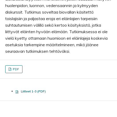
huolenpidon, luonnon, vedensaannin ja kylmyyden
diskurssit. Tutkimus soveltaa biovallan käsitettä
toislajisiin ja paljastaa eroja eri eläinlajien tarpeisiin
suhtautumisen välillä sekä kertoo käsityksistä, jotka
liittyvät eläinten hyvään elämään. Tutkimuksessa ei ole
vielä kyetty ottamaan huomioon eri eläinlajeja koskevia
asetuksia tarkempine määritelmineen, mikä jäänee
seuraavan tutkimuksen tehtäväksi.
PDF
Liitteet 1-3 (PDF)