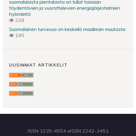
suomalaisista pientaloista on tullut toisiaan
täydentävien ja vuorottelevien energiajärjestelmien
hybrideitä
228
Suomalainen turvesuo on keskellä maailman muutosta
195
UUSIMMAT ARTIKKELIT
ISSN 1235-4554 eISSN 2242-3451