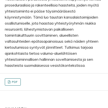
proseduraalisia ja rakenteellisia haasteita, joiden myötä
yhteistoiminta ei pääse täysimääräisestä
käynnistymään. Tämä luo taustan kansalaistoimijoiden
osallistumiselle, jota haastaa yhteistyöryhmän niukka
resursointi, lähestymistavan paikalliseen
toimintakulttuurin sovittaminen, alueellisten
valtasuhteiden epätasapainoisuus sekä näiden yhteen
kietoutumissa syntyvät jännitteet. Tutkimus tarjoaa
ajankohtaista tietoa valuma-aluelähtöisen
yhteistoiminnallisen hallinnan soveltamisesta ja sen
haasteista suomalaisessa vesistökontekstissa.
PDF