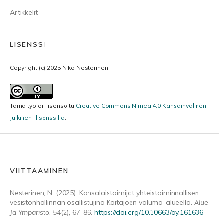
Artikkelit
LISENSSI
Copyright (c) 2025 Niko Nesterinen
Tämä työ on lisensoitu
Creative Commons Nimeä 4.0 Kansainvälinen
Julkinen -lisenssillä
.
VIITTAAMINEN
Nesterinen, N. (2025). Kansalaistoimijat yhteistoiminnallisen
vesistönhallinnan osallistujina Koitajoen valuma-alueella.
Alue
Ja Ympäristö
,
54
(2), 67-86.
https://doi.org/10.30663/ay.161636