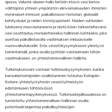
ajassa. Valuma-alueen halki tietään etsivä vesi kietoo
välittäjänä yhteen ympäristön elinvoimaisuuden, ihmisten
moninaiset intressit, paikallistason historian, globaalit
kehityskulut ja niiden törmäyspisteet. Näiden suhteiden
tuloksena muovautuneena ja niistä käsin tarkasteltavana
vesi osoittautuu moniulotteiseksi hallinnan kohteeksi, joka
asettaa paikallistasolla vaatimuksen inklusiiviselle
vuorovaikutukselle. Eräs vesistökysymyksissä yleistyvä
toimintamalli, jonka avulla pyritään vastaamaan tähän
vaatimukseen, on yhteistoiminnallinen hallinta.
Tutkimuksessani vastaan tutkimuskysymykseen, kuinka
kansalaistoimijoiden osallistuminen toteutuu Koitajoki–
Koitere-yhteistyöryhmän vesistöyhteistyön
edistämiseen tähtäävässä
yhteistoimintapyrkimyksessä. Tutkimuskirjallisuudessa on
tunnistettu yhteistoiminnallisen hallinnan avulla
potentiaali laajentaa paikallisyhteisöjen