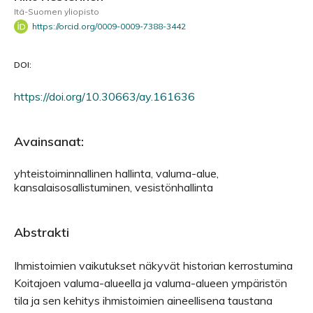
Itä-Suomen yliopisto
https://orcid.org/0009-0009-7388-3442
DOI:
https://doi.org/10.30663/ay.161636
Avainsanat:
yhteistoiminnallinen hallinta, valuma-alue,
kansalaisosallistuminen, vesistönhallinta
Abstrakti
Ihmistoimien vaikutukset näkyvät historian kerrostumina
Koitajoen valuma-alueella ja valuma-alueen ympäristön
tila ja sen kehitys ihmistoimien aineellisena taustana