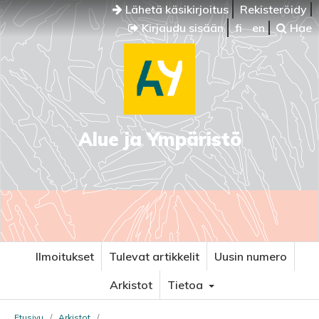
Lähetä käsikirjoitus
Rekisteröidy
Kirjaudu sisään
fi
en
Hae
Alue ja Ympäristö
Ilmoitukset
Tulevat artikkelit
Uusin numero
Arkistot
Tietoa
Etusivu
/
Arkistot
/