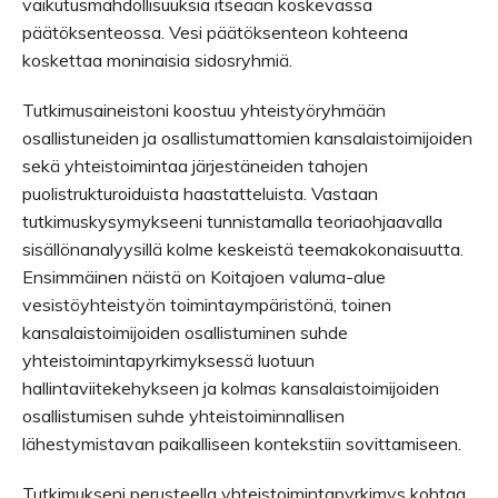
vaikutusmahdollisuuksia itseään koskevassa
päätöksenteossa. Vesi päätöksenteon kohteena
koskettaa moninaisia sidosryhmiä.
Tutkimusaineistoni koostuu yhteistyöryhmään
osallistuneiden ja osallistumattomien kansalaistoimijoiden
sekä yhteistoimintaa järjestäneiden tahojen
puolistrukturoiduista haastatteluista. Vastaan
tutkimuskysymykseeni tunnistamalla teoriaohjaavalla
sisällönanalyysillä kolme keskeistä teemakokonaisuutta.
Ensimmäinen näistä on Koitajoen valuma-alue
vesistöyhteistyön toimintaympäristönä, toinen
kansalaistoimijoiden osallistuminen suhde
yhteistoimintapyrkimyksessä luotuun
hallintaviitekehykseen ja kolmas kansalaistoimijoiden
osallistumisen suhde yhteistoiminnallisen
lähestymistavan paikalliseen kontekstiin sovittamiseen.
Tutkimukseni perusteella yhteistoimintapyrkimys kohtaa