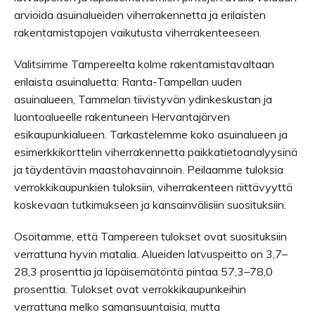
arvioida asuinalueiden viherrakennetta ja erilaisten
rakentamistapojen vaikutusta viherrakenteeseen.
Valitsimme Tampereelta kolme rakentamistavaltaan
erilaista asuinaluetta: Ranta-Tampellan uuden
asuinalueen, Tammelan tiivistyvän ydinkeskustan ja
luontoalueelle rakentuneen Hervantajärven
esikaupunkialueen. Tarkastelemme koko asuinalueen ja
esimerkkikorttelin viherrakennetta paikkatietoanalyysinä
ja täydentävin maastohavainnoin. Peilaamme tuloksia
verrokkikaupunkien tuloksiin, viherrakenteen riittävyyttä
koskevaan tutkimukseen ja kansainvälisiin suosituksiin.
Osoitamme, että Tampereen tulokset ovat suosituksiin
verrattuna hyvin matalia. Alueiden latvuspeitto on 3,7–
28,3 prosenttia ja läpäisemätöntä pintaa 57,3–78,0
prosenttia. Tulokset ovat verrokkikaupunkeihin
verrattuna melko samansuuntaisia, mutta