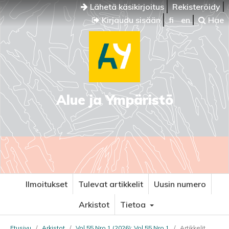
Lähetä käsikirjoitus
Rekisteröidy
Kirjaudu sisään
fi
en
Hae
Alue ja Ympäristö
Ilmoitukset
Tulevat artikkelit
Uusin numero
Arkistot
Tietoa
Etusivu
/
Arkistot
/
Vol 55 Nro 1 (2026): Vol 55 Nro 1
/
Artikkelit