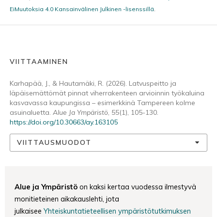
EiMuutoksia 4.0 Kansainvälinen Julkinen -lisenssillä
.
VIITTAAMINEN
Karhapää, J., & Hautamäki, R. (2026). Latvuspeitto ja
läpäisemättömät pinnat viherrakenteen arvioinnin työkaluina
kasvavassa kaupungissa – esimerkkinä Tampereen kolme
asuinaluetta.
Alue Ja Ympäristö
,
55
(1), 105-130.
https://doi.org/10.30663/ay.163105
VIITTAUSMUODOT
Alue ja Ympäristö
on kaksi kertaa vuodessa ilmestyvä
monitieteinen aikakauslehti, jota
julkaisee
Yhteiskuntatieteellisen ympäristötutkimuksen