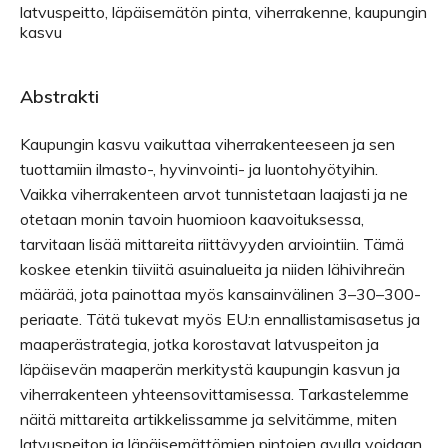
latvuspeitto, läpäisemätön pinta, viherrakenne, kaupungin
kasvu
Abstrakti
Kaupungin kasvu vaikuttaa viherrakenteeseen ja sen
tuottamiin ilmasto-, hyvinvointi- ja luontohyötyihin.
Vaikka viherrakenteen arvot tunnistetaan laajasti ja ne
otetaan monin tavoin huomioon kaavoituksessa,
tarvitaan lisää mittareita riittävyyden arviointiin. Tämä
koskee etenkin tiiviitä asuinalueita ja niiden lähivihreän
määrää, jota painottaa myös kansainvälinen 3–30–300-
periaate. Tätä tukevat myös EU:n ennallistamisasetus ja
maaperästrategia, jotka korostavat latvuspeiton ja
läpäisevän maaperän merkitystä kaupungin kasvun ja
viherrakenteen yhteensovittamisessa. Tarkastelemme
näitä mittareita artikkelissamme ja selvitämme, miten
latvuspeiton ja läpäisemättömien pintojen avulla voidaan