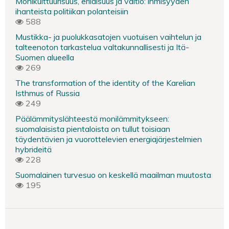
Monikulttuurisuus, erilaisuus ja valtio: ihmisyyden
ihanteista politiikan polanteisiin
588
Mustikka- ja puolukkasatojen vuotuisen vaihtelun ja
talteenoton tarkastelua valtakunnallisesti ja Itä-
Suomen alueella
269
The transformation of the identity of the Karelian
Isthmus of Russia
249
Päälämmityslähteestä monilämmitykseen:
suomalaisista pientaloista on tullut toisiaan
täydentävien ja vuorottelevien energiajärjestelmien
hybrideitä
228
Suomalainen turvesuo on keskellä maailman muutosta
195