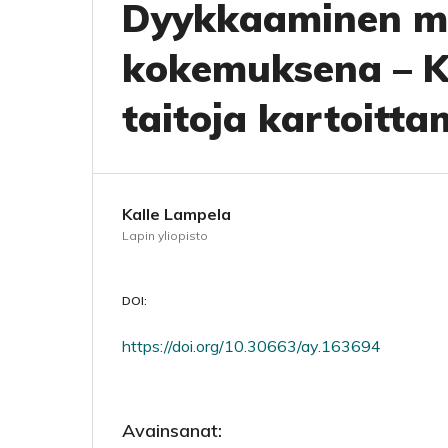
Dyykkaaminen mo
kokemuksena – Ker
taitoja kartoitt
Kalle Lampela
Lapin yliopisto
DOI:
https://doi.org/10.30663/ay.163694
Avainsanat: