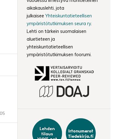
vuodessa ilmestyvä monitieteinen
aikakauslehti, jota
julkaisee
Yhteiskuntatieteellisen
ympäristötutkimuksen seura ry
.
Lehti on tärkein suomalaisen
aluetieteen ja
yhteiskuntatieteellisen
ympäristötutkimuksen foorumi.
-05