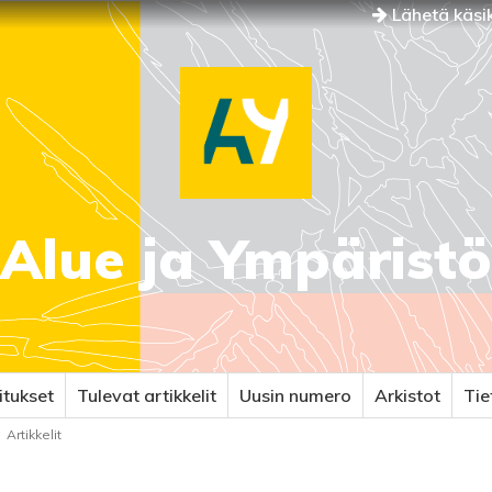
Lähetä käsik
Alue ja Ympäristö
itukset
Tulevat artikkelit
Uusin numero
Arkistot
Ti
Artikkelit