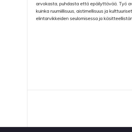
arvokasta, puhdasta että epäilyttävää. Työ a
kuinka ruumiillisuus, aistimellisuus ja kulttuuri
elintarvikkeiden seulomisessa ja käsitteellistä