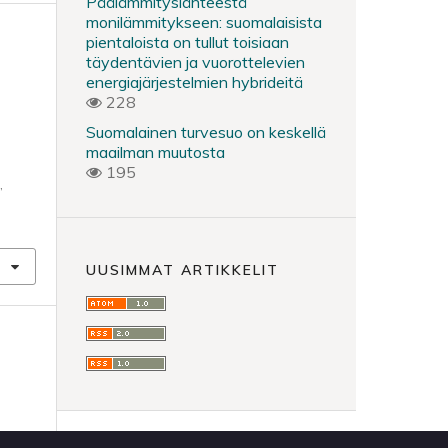
Päälämmityslähteestä
monilämmitykseen: suomalaisista
pientaloista on tullut toisiaan
täydentävien ja vuorottelevien
energiajärjestelmien hybrideitä
228
Suomalainen turvesuo on keskellä
maailman muutosta
195
,
UUSIMMAT ARTIKKELIT