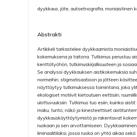
dyykkaus, jäte, autoetnografia, moniaistinen
Abstrakti
Artikkeli tarkastelee dyykkaamista moniaistise
kokemuksena ja taitona. Tutkimus perustuu ais
kenttätyöhön, tutkimuskirjallisuuteen ja sosiaa
Se analysoi dyykkauksen aistikokemuksia suht
normeihin, stigmatisaatioon ja jätteen käsitt
näyttäytyy tutkimuksessa toimintana, joka ylitt
ekologiset motiivit kietoutuen eettisiin, ruumiilli
ulottuvuuksiin. Tutkimus tuo esiin, kuinka aistit 
maku, tunto, näkö ja kinesteettiset aistitunte
dyykkauskäyttäytymistä ja rakentavat kokemu
ruokaan ja sen arvottamiseen. Dyykkaaminen
liminaalitilaksi, jossa ruoka on yhtä aikaa sek