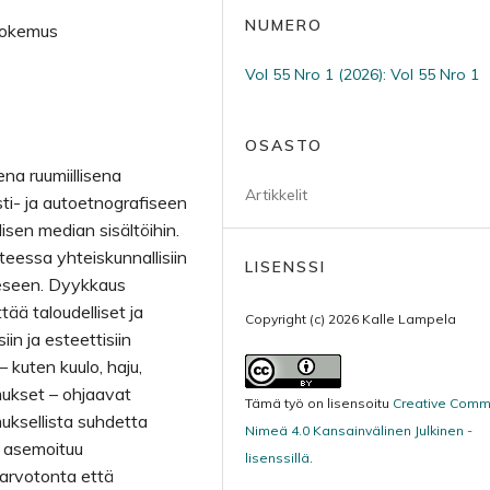
NUMERO
 kokemus
Vol 55 Nro 1 (2026): Vol 55 Nro 1
OSASTO
na ruumiillisena
Artikkelit
ti- ja autoetnografiseen
lisen median sisältöihin.
eessa yhteiskunnallisiin
LISENSSI
eeseen. Dyykkaus
ää taloudelliset ja
Copyright (c) 2026 Kalle Lampela
siin ja esteettisiin
– kuten kuulo, haju,
mukset – ohjaavat
Tämä työ on lisensoitu
Creative Com
ksellista suhdetta
Nimeä 4.0 Kansainvälinen Julkinen -
 asemoituu
lisenssillä
.
ä arvotonta että