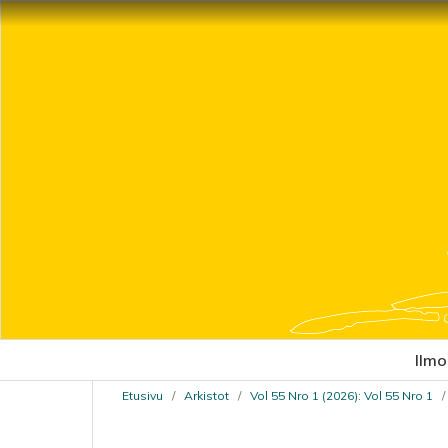
Ilmo
Etusivu
/
Arkistot
/
Vol 55 Nro 1 (2026): Vol 55 Nro 1
/