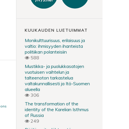
KUUKAUDEN LUETUIMMAT
Monikulttuurisuus, erilaisuus ja
valtio: ihmisyyden ihanteista
politiikan polanteisiin
588
Mustikka- ja puolukkasatojen
vuotuisen vaihtelun ja
talteenoton tarkastelua
valtakunnallisesti ja Itä-Suomen
alueella
306
The transformation of the
mons
identity of the Karelian Isthmus
of Russia
249