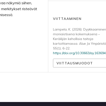
vaa näkymiä siihen,
set merkitykset risteävät
misessä.
VIITTAAMINEN
Lampela, K. (2026). Dyykkaaminen
moniaistisena kokemuksena –
Keräilijän kehollisia taitoja
kartoittamassa.
Alue Ja Ympäristö
55
(1), 6-22.
https://doi.org/10.30663/ay.163694
VIITTAUSMUODOT