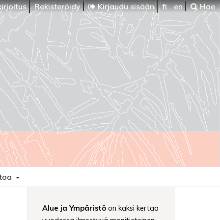
irjoitus
Rekisteröidy
Kirjaudu sisään
fi
en
Hae
etoa
Alue ja Ympäristö
on kaksi kertaa