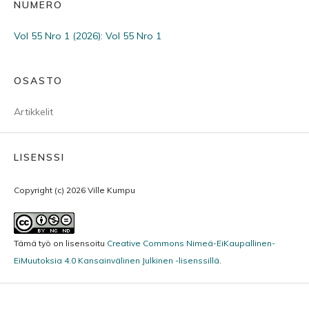
NUMERO
Vol 55 Nro 1 (2026): Vol 55 Nro 1
OSASTO
Artikkelit
LISENSSI
Copyright (c) 2026 Ville Kumpu
Tämä työ on lisensoitu
Creative Commons Nimeä-EiKaupallinen-
EiMuutoksia 4.0 Kansainvälinen Julkinen -lisenssillä
.