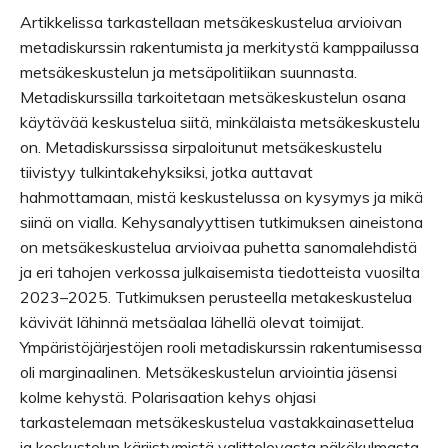
Artikkelissa tarkastellaan metsäkeskustelua arvioivan
metadiskurssin rakentumista ja merkitystä kamppailussa
metsäkeskustelun ja metsäpolitiikan suunnasta.
Metadiskurssilla tarkoitetaan metsäkeskustelun osana
käytävää keskustelua siitä, minkälaista metsäkeskustelu
on. Metadiskurssissa sirpaloitunut metsäkeskustelu
tiivistyy tulkintakehyksiksi, jotka auttavat
hahmottamaan, mistä keskustelussa on kysymys ja mikä
siinä on vialla. Kehysanalyyttisen tutkimuksen aineistona
on metsäkeskustelua arvioivaa puhetta sanomalehdistä
ja eri tahojen verkossa julkaisemista tiedotteista vuosilta
2023–2025. Tutkimuksen perusteella metakeskustelua
kävivät lähinnä metsäalaa lähellä olevat toimijat.
Ympäristöjärjestöjen rooli metadiskurssin rakentumisessa
oli marginaalinen. Metsäkeskustelun arviointia jäsensi
kolme kehystä. Polarisaation kehys ohjasi
tarkastelemaan metsäkeskustelua vastakkainasettelua
ja keskustelun kärjistymistä valittelevasta näkökulmasta.