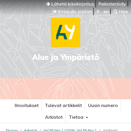
Lähetä käsikirjoitus
Rekisteröidy
Kirjaudu sisään
fi
en
Hae
Alue ja Ympäristö
Ilmoitukset
Tulevat artikkelit
Uusin numero
Arkistot
Tietoa
Etusivu
/
Arkistot
/
Vol 55 Nro 1 (2026): Vol 55 Nro 1
/
Artikkelit