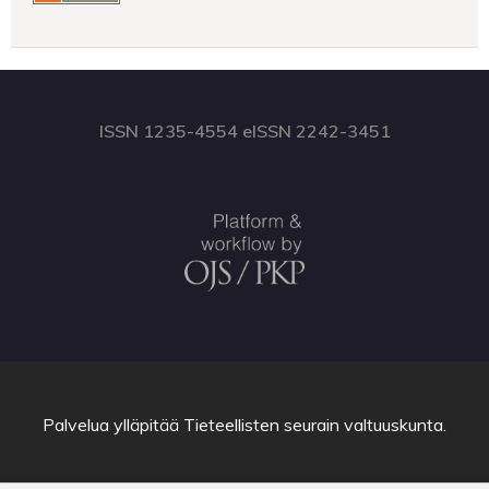
ISSN 1235-4554 eISSN 2242-3451
Palvelua ylläpitää
Tieteellisten seurain valtuuskunta
.