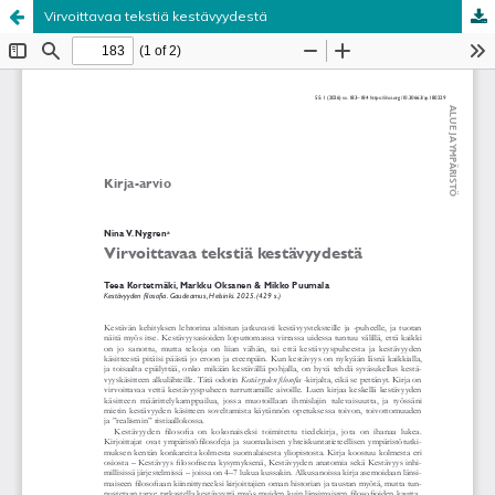
Virvoittavaa tekstiä kestävyydestä
Palvelua ylläpitää
Tieteellisten seurain valtuuskunta
.