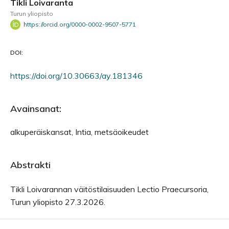
Tikli Loivaranta
Turun yliopisto
https://orcid.org/0000-0002-9507-5771
DOI:
https://doi.org/10.30663/ay.181346
Avainsanat:
alkuperäiskansat, Intia, metsäoikeudet
Abstrakti
Tikli Loivarannan väitöstilaisuuden Lectio Praecursoria,
Turun yliopisto 27.3.2026.