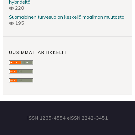
hybrideitä
228
Suomalainen turvesuo on keskellä maailman muutosta
195
UUSIMMAT ARTIKKELIT
ISSN 1235-4554 eISSN 2242-3451