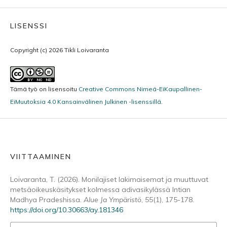
LISENSSI
Copyright (c) 2026 Tikli Loivaranta
Tämä työ on lisensoitu
Creative Commons Nimeä-EiKaupallinen-
EiMuutoksia 4.0 Kansainvälinen Julkinen -lisenssillä
.
VIITTAAMINEN
Loivaranta, T. (2026). Monilajiset lakimaisemat ja muuttuvat
metsäoikeuskäsitykset kolmessa adivasikylässä Intian
Madhya Pradeshissa.
Alue Ja Ympäristö
,
55
(1), 175-178.
https://doi.org/10.30663/ay.181346