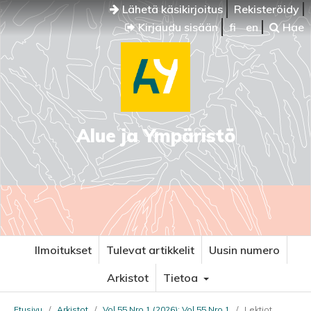
Lähetä käsikirjoitus
Rekisteröidy
Kirjaudu sisään
fi
en
Hae
Alue ja Ympäristö
Ilmoitukset
Tulevat artikkelit
Uusin numero
Arkistot
Tietoa
Etusivu
/
Arkistot
/
Vol 55 Nro 1 (2026): Vol 55 Nro 1
/
Lektiot