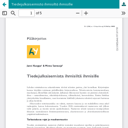
Tiedejulkaisemista ihmisiltä ihmisille
Palvelua ylläpitää
Tieteellisten seurain valtuuskunta
.