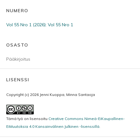
NUMERO
Vol 55 Nro 1 (2026): Vol 55 Nro 1
OSASTO
Pääkirjoitus
LISENSSI
Copyright (c) 2026 Jenni Kuoppa, Minna Santaoja
Tämä työ on lisensoitu
Creative Commons Nimeä-EiKaupallinen-
EiMuutoksia 4.0 Kansainvälinen Julkinen -lisenssillä
.