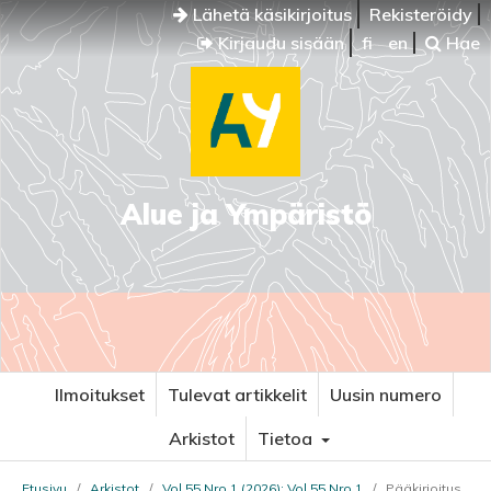
Lähetä käsikirjoitus
Rekisteröidy
Kirjaudu sisään
fi
en
Hae
Alue ja Ympäristö
Ilmoitukset
Tulevat artikkelit
Uusin numero
Arkistot
Tietoa
Etusivu
/
Arkistot
/
Vol 55 Nro 1 (2026): Vol 55 Nro 1
/
Pääkirjoitus