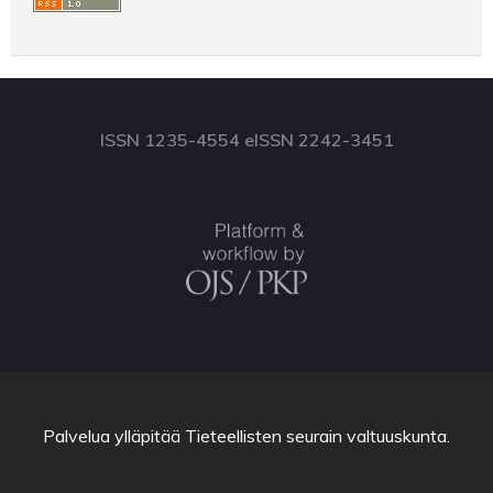
ISSN 1235-4554 eISSN 2242-3451
Palvelua ylläpitää
Tieteellisten seurain valtuuskunta
.