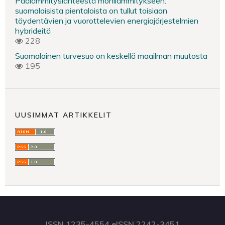
Päälämmityslähteestä monilämmitykseen:
suomalaisista pientaloista on tullut toisiaan
täydentävien ja vuorottelevien energiajärjestelmien
hybrideitä
228
Suomalainen turvesuo on keskellä maailman muutosta
195
UUSIMMAT ARTIKKELIT
ISSN 1235-4554 eISSN 2242-3451