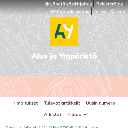
Lähetä käsikirjoitus
Rekisteröidy
Kirjaudu sisään
fi
en
Hae
Alue ja Ympäristö
Ilmoitukset
Tulevat artikkelit
Uusin numero
Arkistot
Tietoa
Etusivu
/
Arkistot
/
Vol 45 Nro 2 (2016)
/
Pääkirjoitus