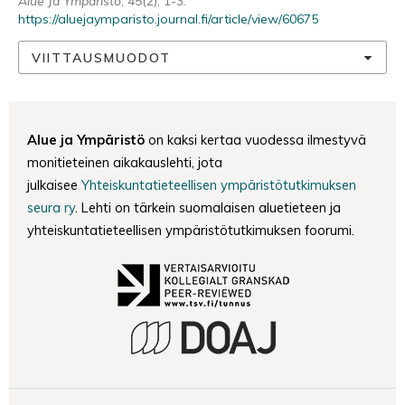
Alue Ja Ympäristö
,
45
(2), 1-3.
https://aluejaymparisto.journal.fi/article/view/60675
VIITTAUSMUODOT
Alue ja Ympäristö
on kaksi kertaa vuodessa ilmestyvä
monitieteinen aikakauslehti, jota
julkaisee
Yhteiskuntatieteellisen ympäristötutkimuksen
seura ry
. Lehti on tärkein suomalaisen aluetieteen ja
yhteiskuntatieteellisen ympäristötutkimuksen foorumi.