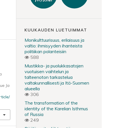
KUUKAUDEN LUETUIMMAT
Monikulttuurisuus, erilaisuus ja
valtio: ihmisyyden ihanteista
politiikan polanteisiin
588
Mustikka- ja puolukkasatojen
vuotuisen vaihtelun ja
a
talteenoton tarkastelua
valtakunnallisesti ja Itä-Suomen
lue Ja
alueella
306
ticle/
The transformation of the
identity of the Karelian Isthmus
of Russia
249