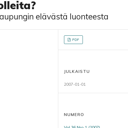
lleita?
aupungin elävästä luonteesta
PDF
JULKAISTU
2007-01-01
NUMERO
Vol 36 Nro 1 (2007)