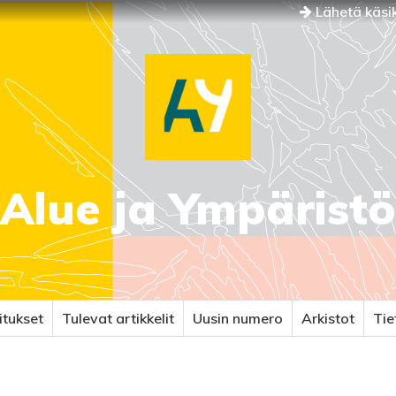
Lähetä käsik
Alue ja Ympäristö
itukset
Tulevat artikkelit
Uusin numero
Arkistot
Ti