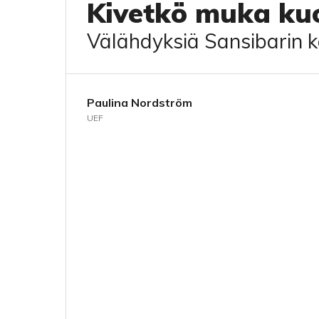
Kivetkö muka kuo
Välähdyksiä Sansibarin k
Paulina Nordström
UEF