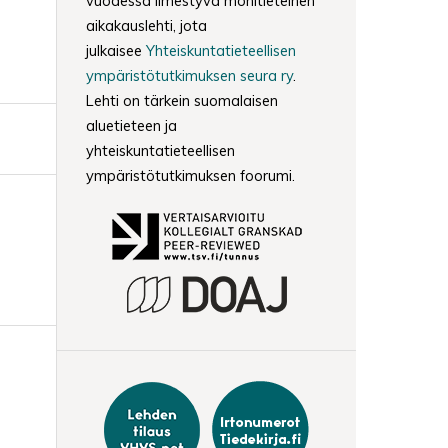
vuodessa ilmestyvä monitieteinen
aikakauslehti, jota
julkaisee
Yhteiskuntatieteellisen
ympäristötutkimuksen seura ry
.
Lehti on tärkein suomalaisen
aluetieteen ja
yhteiskuntatieteellisen
ympäristötutkimuksen foorumi.