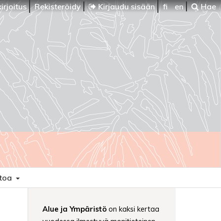
irjoitus
Rekisteröidy
Kirjaudu sisään
fi
en
Hae
etoa
Alue ja Ympäristö
on kaksi kertaa