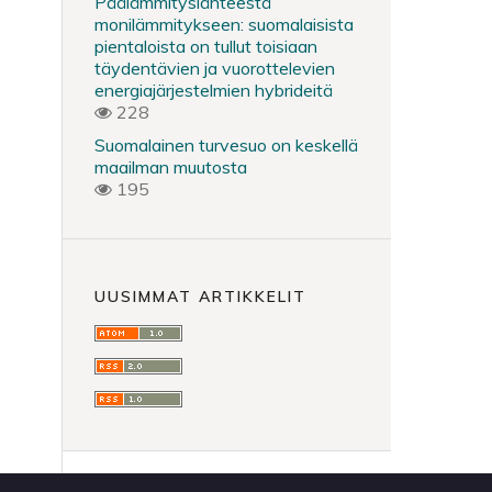
Päälämmityslähteestä
monilämmitykseen: suomalaisista
pientaloista on tullut toisiaan
täydentävien ja vuorottelevien
energiajärjestelmien hybrideitä
228
Suomalainen turvesuo on keskellä
maailman muutosta
195
UUSIMMAT ARTIKKELIT