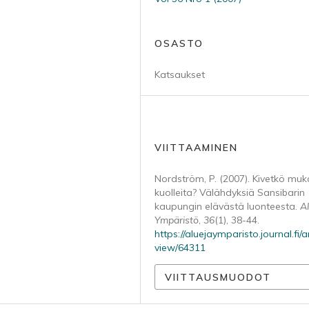
OSASTO
Katsaukset
VIITTAAMINEN
Nordström, P. (2007). Kivetkö muk
kuolleita? Välähdyksiä Sansibarin
kaupungin elävästä luonteesta.
A
Ympäristö
,
36
(1), 38-44.
https://aluejaymparisto.journal.fi/ar
view/64311
VIITTAUSMUODOT