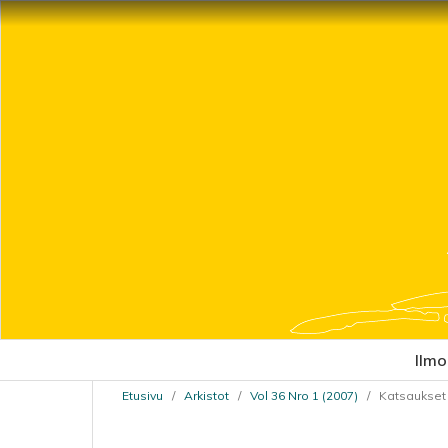
Ilmo
Etusivu
/
Arkistot
/
Vol 36 Nro 1 (2007)
/
Katsaukset