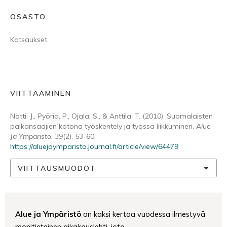
OSASTO
Katsaukset
VIITTAAMINEN
Nätti, J., Pyöriä, P., Ojala, S., & Anttila, T. (2010). Suomalaisten
palkansaajien kotona työskentely ja työssä liikkuminen.
Alue
Ja Ympäristö
,
39
(2), 53-60.
https://aluejaymparisto.journal.fi/article/view/64479
VIITTAUSMUODOT
Alue ja Ympäristö
on kaksi kertaa vuodessa ilmestyvä
monitieteinen aikakauslehti, jota