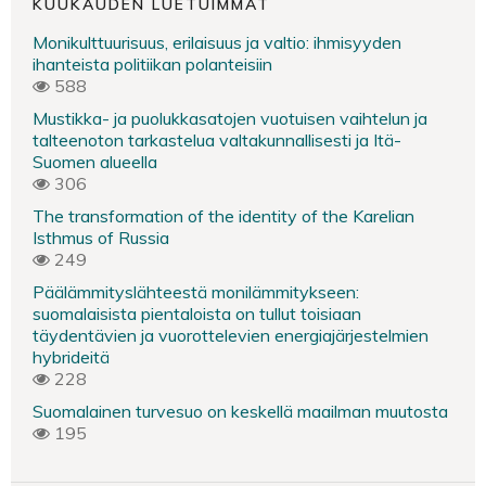
KUUKAUDEN LUETUIMMAT
Monikulttuurisuus, erilaisuus ja valtio: ihmisyyden
ihanteista politiikan polanteisiin
588
Mustikka- ja puolukkasatojen vuotuisen vaihtelun ja
talteenoton tarkastelua valtakunnallisesti ja Itä-
Suomen alueella
306
The transformation of the identity of the Karelian
Isthmus of Russia
249
Päälämmityslähteestä monilämmitykseen:
suomalaisista pientaloista on tullut toisiaan
täydentävien ja vuorottelevien energiajärjestelmien
hybrideitä
228
Suomalainen turvesuo on keskellä maailman muutosta
195