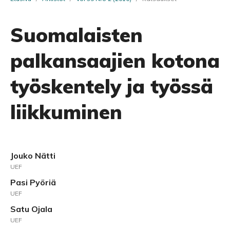
Suomalaisten
palkansaajien kotona
työskentely ja työssä
liikkuminen
Jouko Nätti
UEF
Pasi Pyöriä
UEF
Satu Ojala
UEF