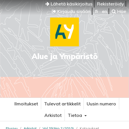
Lähetä käsikirjoitus
Rekisteröidy
Kirjaudu sisään
fi
en
Hae
Alue ja Ympäristö
Ilmoitukset
Tulevat artikkelit
Uusin numero
Arkistot
Tietoa
Etusivu
/
Arkistot
/
Vol 39 Nro 2 (2010)
/
Katsaukset