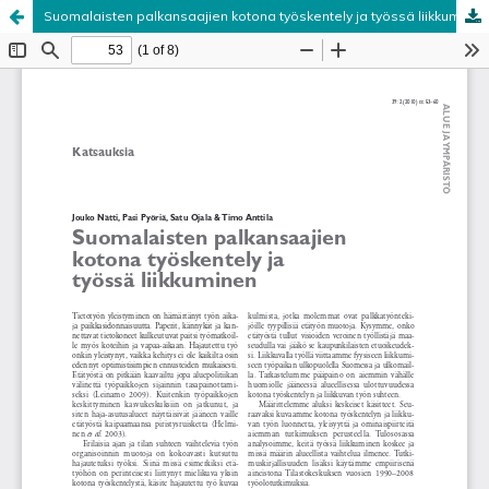
Suomalaisten palkansaajien kotona työskentely ja työssä liikkuminen
Palvelua ylläpitää
Tieteellisten seurain valtuuskunta
.