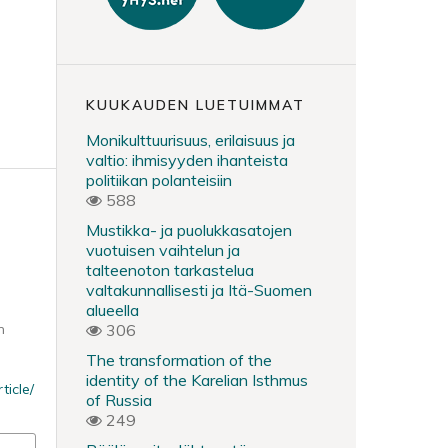
KUUKAUDEN LUETUIMMAT
Monikulttuurisuus, erilaisuus ja
valtio: ihmisyyden ihanteista
politiikan polanteisiin
588
Mustikka- ja puolukkasatojen
vuotuisen vaihtelun ja
talteenoton tarkastelua
valtakunnallisesti ja Itä-Suomen
alueella
n
306
The transformation of the
identity of the Karelian Isthmus
ticle/
of Russia
249