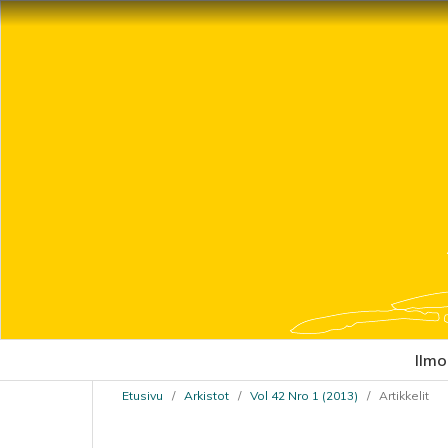
Ilmo
Etusivu
/
Arkistot
/
Vol 42 Nro 1 (2013)
/
Artikkelit