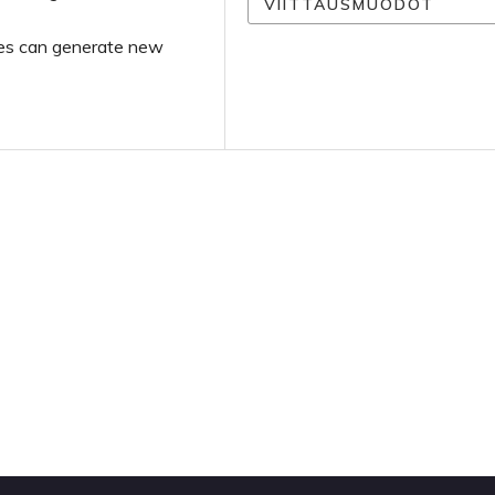
VIITTAUSMUODOT
ties can generate new