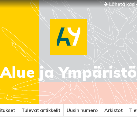
Lähetä käsik
Alue ja Ympäristö
itukset
Tulevat artikkelit
Uusin numero
Arkistot
Ti