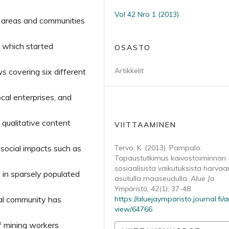
Vol 42 Nro 1 (2013)
al areas and communities
, which started
OSASTO
Artikkelit
ws covering six different
cal enterprises, and
 qualitative content
VIITTAAMINEN
 social impacts such as
Tervo, K. (2013). Pampalo:
Tapaustutkimus kaivostoiminnan
sosiaalisista vaikutuksista harvaa
 in sparsely populated
asutulla maaseudulla.
Alue Ja
Ympäristö
,
42
(1), 37-48.
cal community has
https://aluejaymparisto.journal.fi/ar
view/64766
of mining workers