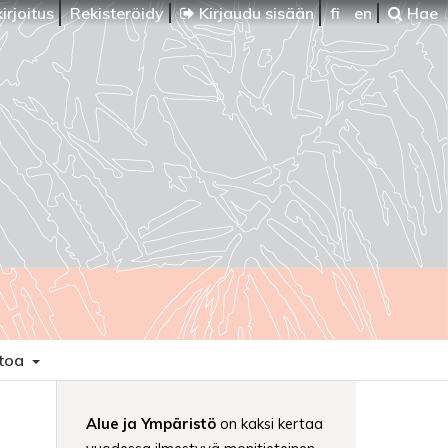
irjoitus
Rekisteröidy
Kirjaudu sisään
fi
en
Hae
etoa
Alue ja Ympäristö
on kaksi kertaa