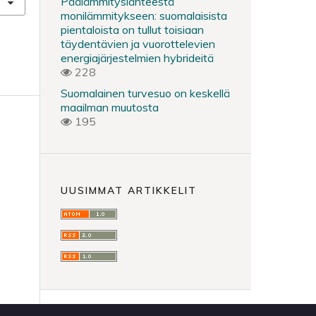
Päälämmityslähteestä
monilämmitykseen: suomalaisista
pientaloista on tullut toisiaan
täydentävien ja vuorottelevien
energiajärjestelmien hybrideitä
228
Suomalainen turvesuo on keskellä
maailman muutosta
195
UUSIMMAT ARTIKKELIT