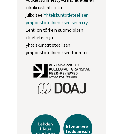
vuodessa ilmestyvä monitieteinen
aikakauslehti, jota
julkaisee
Yhteiskuntatieteellisen
ympäristötutkimuksen seura ry
.
Lehti on tärkein suomalaisen
aluetieteen ja
yhteiskuntatieteellisen
ympäristötutkimuksen foorumi.