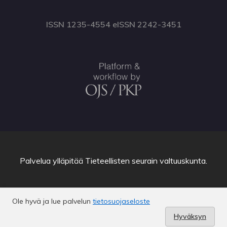
ISSN 1235-4554 eISSN 2242-3451
Palvelua ylläpitää
Tieteellisten seurain valtuuskunta
.
Ole hyvä ja lue palvelun
tietosuojaseloste
Hyväksyn