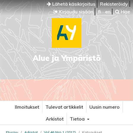
Lähetä käsikirjoitus
Rekisteröidy
Kirjaudu sisään
fi
en
Hae
Alue ja Ympäristö
Ilmoitukset
Tulevat artikkelit
Uusin numero
Arkistot
Tietoa
Etusivu
/
Arkistot
/
Vol 46 Nro 1 (2017)
/
Katsaukset