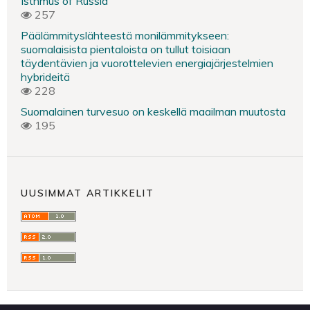
Isthmus of Russia
257
Päälämmityslähteestä monilämmitykseen:
suomalaisista pientaloista on tullut toisiaan
täydentävien ja vuorottelevien energiajärjestelmien
hybrideitä
228
Suomalainen turvesuo on keskellä maailman muutosta
195
UUSIMMAT ARTIKKELIT