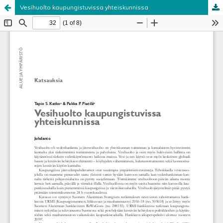
Vesihuolto kaupungistuvissa yhteiskunnissa
Palvelua ylläpitää
Tieteellisten seurain valtuuskunta
.