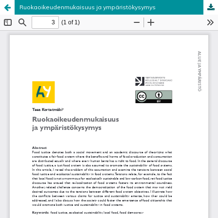
Ruokaoikeudenmukaisuus ja ympäristökysymys
Palvelua ylläpitää
Tieteellisten seurain valtuuskunta
.