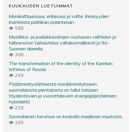
KUUKAUDEN LUETUIMMAT
Monikulttuurisuus, erilaisuus ja valtio: ihmisyyden
ihanteista politiikan polanteisiin
588
Mustikka- ja puolukkasatojen vuotuisen vaihtelun ja
talteenoton tarkastelua valtakunnallisesti ja Itä-
Suomen alueella
306
The transformation of the identity of the Karelian
Isthmus of Russia
249
Päälämmityslähteestä monilämmitykseen:
suomalaisista pientaloista on tullut toisiaan
täydentävien ja vuorottelevien energiajärjestelmien
hybrideitä
228
Suomalainen turvesuo on keskellä maailman muutosta
195