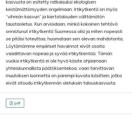
kasvusta on esitetty ratkaisuksi ekologisen
kestämättömyyden ongelmaan. Irtikytkentä on myös
“vihreän kasvun” ja kiertotalouden välttämätön
taustaoletus. Kun arvioidaan, minkä kokoinen tehtävä
onnistunut irtikytkentä Suomessa olisi ja miten nopeasti
se pitäisi toteuttaa, huomataan sen olevan mahdotonta.
Löytämämme empiiriset havainnot eivät osoita
vaadittavan nopeaa ja syvää irtikytkentää. Tämän
vuoksi irtikytkentä ei ole hyvä käsite ohjaamaan
yhteiskunnallista päätöksentekoa, vaan tarvittavan
muutoksen luonnetta on parempi kuvata käsittein, jotka
eivät sitoudu irtikytkennän oletuksiin talouskasvusta.
pdf