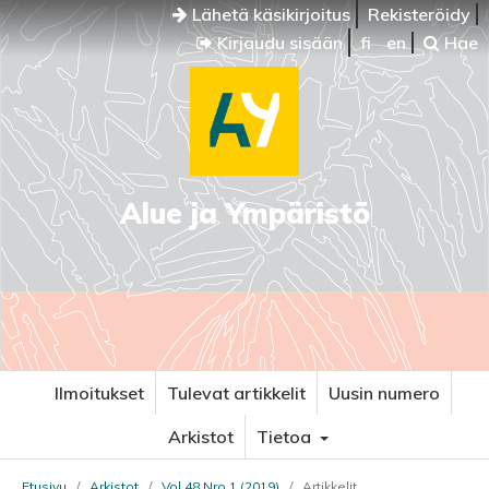
Lähetä käsikirjoitus
Rekisteröidy
Kirjaudu sisään
fi
en
Hae
Alue ja Ympäristö
Ilmoitukset
Tulevat artikkelit
Uusin numero
Arkistot
Tietoa
Etusivu
/
Arkistot
/
Vol 48 Nro 1 (2019)
/
Artikkelit