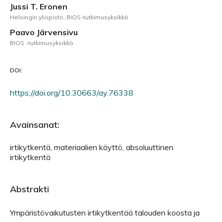
Jussi T. Eronen
Helsingin yliopisto, BIOS-tutkimusyksikkö
Paavo Järvensivu
BIOS -tutkimusyksikkö
DOI:
https://doi.org/10.30663/ay.76338
Avainsanat:
irtikytkentä, materiaalien käyttö, absoluuttinen
irtikytkentä
Abstrakti
Ympäristövaikutusten irtikytkentää talouden koosta ja