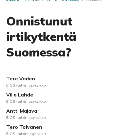
Onnistunut
irtikytkentä
Suomessa?
Tere Vaden
BIOS -tutkimusyksikkö
Ville Lähde
BIOS -tutkimusyksikkö
Antti Majava
BIOS -tutkimusyksikkö
Tero Toivanen
BIOS -tutkimusyksikkö