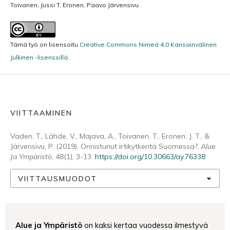
Toivanen, Jussi T. Eronen, Paavo Järvensivu
Tämä työ on lisensoitu
Creative Commons Nimeä 4.0 Kansainvälinen
Julkinen -lisenssillä
.
VIITTAAMINEN
Vaden, T., Lähde, V., Majava, A., Toivanen, T., Eronen, J. T., &
Järvensivu, P. (2019). Onnistunut irtikytkentä Suomessa?.
Alue
Ja Ympäristö
,
48
(1), 3-13.
https://doi.org/10.30663/ay.76338
VIITTAUSMUODOT
Alue ja Ympäristö
on kaksi kertaa vuodessa ilmestyvä