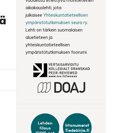
vuodessa ilmestyvä monitieteinen
aikakauslehti, jota
julkaisee
Yhteiskuntatieteellisen
nä
ympäristötutkimuksen seura ry
.
Lehti on tärkein suomalaisen
aluetieteen ja
s
yhteiskuntatieteellisen
ympäristötutkimuksen foorumi.