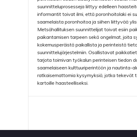
suunnitteluprosesseja liittyy edelleen haastei
informantit toivat ilmi, että poronhoitolaki ei su
saamelaista poronhoitoa ja siihen liittyvää ylis
Metsähallituksen suunnittelijat toivat esiin pai
paikantamisen tarpeen sekä ongelmat, joita s
kokemusperäistä paikallista ja perinteistä tiet
suunnittelujärjestelmiin. Osallistavat paikkat
tarjota toimivan työkalun perinteisen tiedon 
saamelaiseen kulttuuriperintöön ja nautinta-aluei
ratkaisemattomia kysymyksiä, jotka tekevät 
kartoille haasteelliseksi.