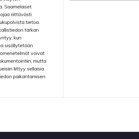
ta. Saamelaiset
ojaa riittävästi
ukupolvista tietoa.
kallistiedon tarkan
yntyy, kun
oa sisällytetään
ietomenetelmät voivat
dokumentointiin, mutta
siin liittyy sellaisia
tiedon paikantamisen