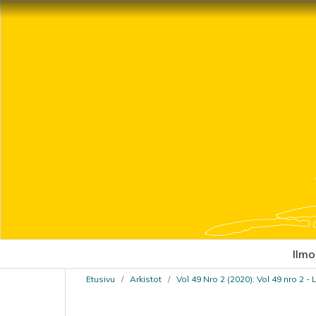
Ilmo
Etusivu
/
Arkistot
/
Vol 49 Nro 2 (2020): Vol 49 nro 2 -