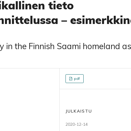
kallinen tieto
nittelussa – esimerkki
ty in the Finnish Saami homeland a
pdf
JULKAISTU
2020-12-14