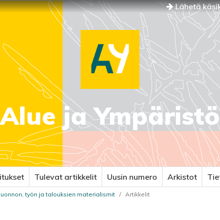
Lähetä käsik
Alue ja Ympäristö
itukset
Tulevat artikkelit
Uusin numero
Arkistot
Ti
 Luonnon, työn ja talouksien materialismit
/
Artikkelit