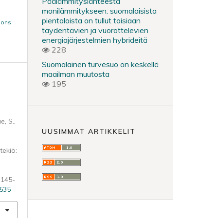
Päälämmityslähteestä
monilämmitykseen: suomalaisista
pientaloista on tullut toisiaan
mons
täydentävien ja vuorottelevien
energiajärjestelmien hybrideitä
228
Suomalainen turvesuo on keskellä
maailman muutosta
195
e, S.,
UUSIMMAT ARTIKKELIT
tekiö:
, 145-
2535