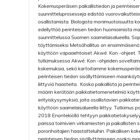
Kokemusperäisen paikallistiedon ja perinteise
suunnitteluprosesseja edistää vuorovaikutteis
osallistamista. Biologista monimuotoisuutta k
edellyttää perinteisen tiedon huomioimista 
suunnittelussa Suomen saamelaisalueella. So
täyttämiseksi Metsähallitus on ensimmäisenä
käyttöön vapaaehtoiset Akwé: Kon -ohjeet. 
tutkimuksessa Akwé: Kon -ohjeiden soveltamis
kokemuksia, sekä kartoitamme kokemusperäise
perinteisen tiedon sisällyttämiseen maankäyt
liittyviä haasteita. Koska paikallista ja perin
määrin kerätään paikkatietomenetelmiä käy
erityiskysymyksiä, joita osallistavien paikkat
käyttöön saamelaisalueella liittyy. Tutkimus 
2018 Enontekiöllä tehtyyn paikkatietokysel
parissa toimivien virkamiesten ja paikallisten
poronhoitajien haastatteluihin. Paikallisen ko
perinteisen tiedon sisällyttämiseen osaksi m