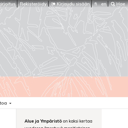
irjoitus
Rekisteröidy
Kirjaudu sisään
fi
en
Hae
etoa
Alue ja Ympäristö
on kaksi kertaa