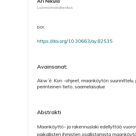
Ari Nikula
Luonnonvarakeskus
DOI:
https://doi.org/10.30663/ay.82535
Avainsanat:
Akw´é: Kon -ohjeet, maankäytön suunnittelu, pa
perinteinen tieto, saamelaisalue
Abstrakti
Maankäyttö- ja rakennuslaki edellyttää vuorov
paikallisten ihmisten osallistamista maankäyt