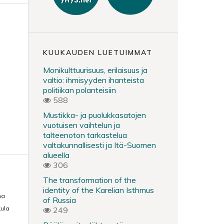
KUUKAUDEN LUETUIMMAT
Monikulttuurisuus, erilaisuus ja
valtio: ihmisyyden ihanteista
politiikan polanteisiin
588
Mustikka- ja puolukkasatojen
vuotuisen vaihtelun ja
talteenoton tarkastelua
valtakunnallisesti ja Itä-Suomen
alueella
306
The transformation of the
identity of the Karelian Isthmus
na
of Russia
kula
249