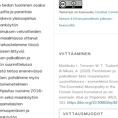
n tiedon tuominen osaksi
uutta ja parantaa
Tämä työ on lisensoitu
Creative Com
oskeva yleissopimus
Nimeä 4.0 Kansainvälinen Julkinen -
maankäytön
lisenssillä
.
pimuksen velvoitteiden
 maailmassa ottanut
Tarkastelemme tässä
een liittyviä
VIITTAAMINEN
n paikallisen ja
ön suunnittelussa
Markkula, I., Turunen, M. T., Tuulenti
teistä tietoa enenevässä
& Nikula, A. (2020). Perinteinen ja
paikallinen tieto maankäytön
ttäen, pohdimme myös
suunnittelussa – esimerkkinä Enon
ietomenetelmien
The Enontekiö Municipality in the
pohjautuu vuosina 2016–
Finnish Saami homeland as an
yyn sekä maankäytön
example.
Alue Ja Ympäristö
,
49
(2)
161.
https://doi.org/10.30663/ay.8
 saamelaisten
kemusperäisen ja
VIITTAUSMUODOT
aankäytön