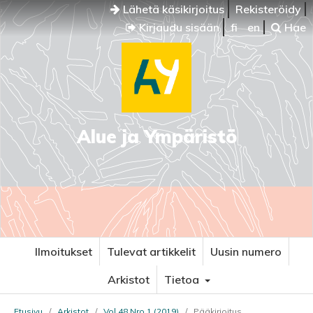
Lähetä käsikirjoitus
Rekisteröidy
Kirjaudu sisään
fi
en
Hae
Alue ja Ympäristö
Ilmoitukset
Tulevat artikkelit
Uusin numero
Arkistot
Tietoa
Etusivu
/
Arkistot
/
Vol 48 Nro 1 (2019)
/
Pääkirjoitus