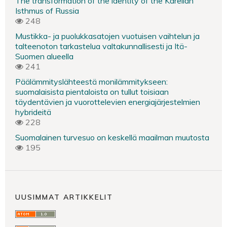
The transformation of the identity of the Karelian
Isthmus of Russia
248
Mustikka- ja puolukkasatojen vuotuisen vaihtelun ja
talteenoton tarkastelua valtakunnallisesti ja Itä-
Suomen alueella
241
Päälämmityslähteestä monilämmitykseen:
suomalaisista pientaloista on tullut toisiaan
täydentävien ja vuorottelevien energiajärjestelmien
hybrideitä
228
Suomalainen turvesuo on keskellä maailman muutosta
195
UUSIMMAT ARTIKKELIT