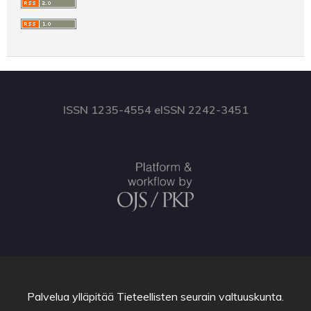
ISSN 1235-4554 eISSN 2242-3451
Palvelua ylläpitää
Tieteellisten seurain valtuuskunta
.