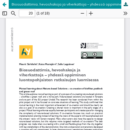
Biosuodattimia, hevoshakoja ja viherkattoja – yhdessä oppiminen luontopohjaisten ratkaisujen luomisessa
Palvelua ylläpitää
Tieteellisten seurain valtuuskunta
.