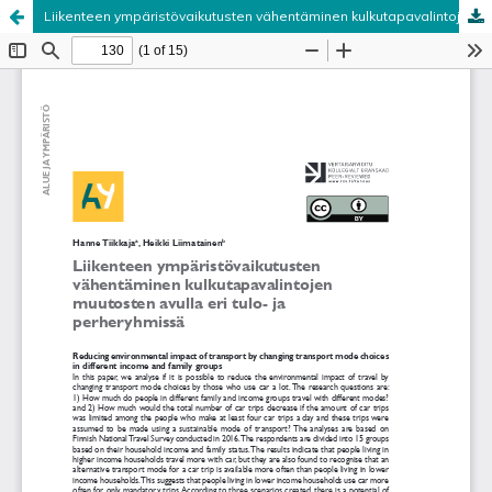
Liikenteen ympäristövaikutusten vähentäminen kulkutapavalintojen muutosten avulla eri tulo- ja perheryhmissä
Palvelua ylläpitää
Tieteellisten seurain valtuuskunta
.