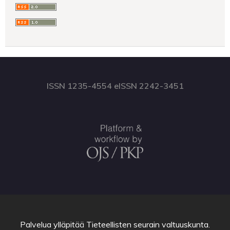
ISSN 1235-4554 eISSN 2242-3451
Palvelua ylläpitää
Tieteellisten seurain valtuuskunta
.