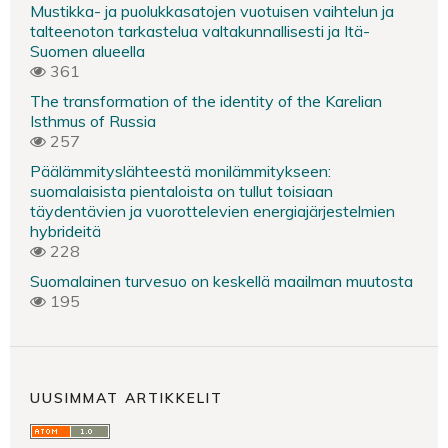
Mustikka- ja puolukkasatojen vuotuisen vaihtelun ja
talteenoton tarkastelua valtakunnallisesti ja Itä-
Suomen alueella
361
The transformation of the identity of the Karelian
Isthmus of Russia
257
Päälämmityslähteestä monilämmitykseen:
suomalaisista pientaloista on tullut toisiaan
täydentävien ja vuorottelevien energiajärjestelmien
hybrideitä
228
Suomalainen turvesuo on keskellä maailman muutosta
195
UUSIMMAT ARTIKKELIT