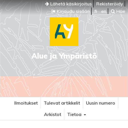
Lähetä käsikirjoitus
Rekisteröidy
Kirjaudu sisään
fi
en
Hae
Alue ja Ympäristö
Ilmoitukset
Tulevat artikkelit
Uusin numero
Arkistot
Tietoa