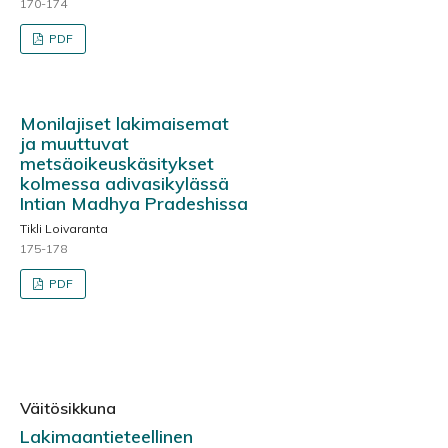
170-174
PDF
Monilajiset lakimaisemat
ja muuttuvat
metsäoikeuskäsitykset
kolmessa adivasikylässä
Intian Madhya Pradeshissa
Tikli Loivaranta
175-178
PDF
Väitösikkuna
Lakimaantieteellinen