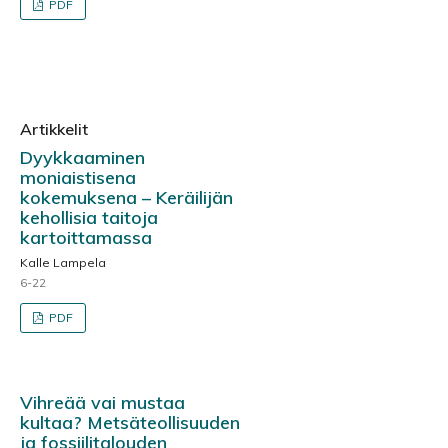
PDF
Artikkelit
Dyykkaaminen
moniaistisena
kokemuksena – Keräilijän
kehollisia taitoja
kartoittamassa
Kalle Lampela
6-22
PDF
Vihreää vai mustaa
kultaa? Metsäteollisuuden
ja fossiilitalouden