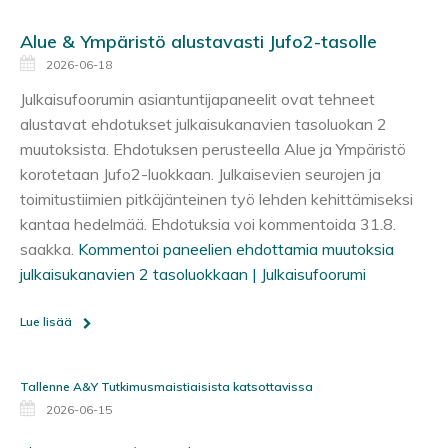
Alue & Ympäristö alustavasti Jufo2-tasolle
2026-06-18
Julkaisufoorumin asiantuntijapaneelit ovat tehneet
alustavat ehdotukset julkaisukanavien tasoluokan 2
muutoksista. Ehdotuksen perusteella Alue ja Ympäristö
korotetaan Jufo2-luokkaan. Julkaisevien seurojen ja
toimitustiimien pitkäjänteinen työ lehden kehittämiseksi
kantaa hedelmää. Ehdotuksia voi kommentoida 31.8.
saakka.
Kommentoi paneelien ehdottamia muutoksia
julkaisukanavien 2 tasoluokkaan | Julkaisufoorumi
Lue lisää
Tallenne A&Y Tutkimusmaistiaisista katsottavissa
2026-06-15