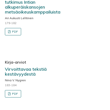
tutkimus Intian
alkuperäiskansojen
metsäoikeuskamppailuista
Ari Aukusti Lehtinen
179-182
PDF
Kirja-arviot
Virvoittavaa tekstiä
kestävyydestä
Nina V. Nygren
183-184
PDF