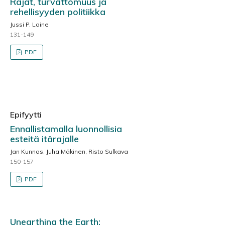
Rajat, turvattomuus ja
rehellisyyden politiikka
Jussi P. Laine
131-149
PDF
Epifyytti
Ennallistamalla luonnollisia
esteitä itärajalle
Jan Kunnas, Juha Mäkinen, Risto Sulkava
150-157
PDF
Unearthing the Earth: