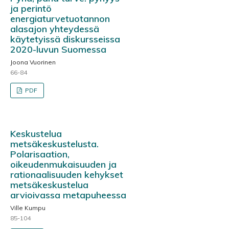
ja perintö
energiaturvetuotannon
alasajon yhteydessä
käytetyissä diskursseissa
2020-luvun Suomessa
Joona Vuorinen
66-84
PDF
Keskustelua
metsäkeskustelusta.
Polarisaation,
oikeudenmukaisuuden ja
rationaalisuuden kehykset
metsäkeskustelua
arvioivassa metapuheessa
Ville Kumpu
85-104