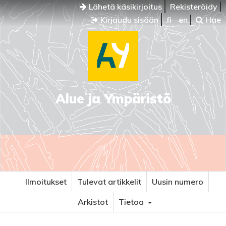
Lähetä käsikirjoitus
Rekisteröidy
Kirjaudu sisään
fi
en
Hae
Alue ja Ympäristö
Ilmoitukset
Tulevat artikkelit
Uusin numero
Arkistot
Tietoa