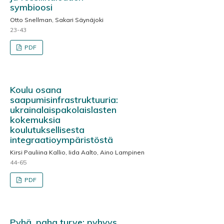
symbioosi
Otto Snellman, Sakari Säynäjoki
23-43
PDF
Koulu osana
saapumisinfrastruktuuria:
ukrainalaispakolaislasten
kokemuksia
koulutuksellisesta
integraatioympäristöstä
Kirsi Pauliina Kallio, Iida Aalto, Aino Lampinen
44-65
PDF
Pyhä, paha turve: pyhyys