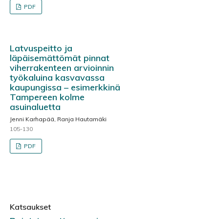
PDF
Latvuspeitto ja
läpäisemättömät pinnat
viherrakenteen arvioinnin
työkaluina kasvavassa
kaupungissa – esimerkkinä
Tampereen kolme
asuinaluetta
Jenni Karhapää, Ranja Hautamäki
105-130
PDF
Katsaukset