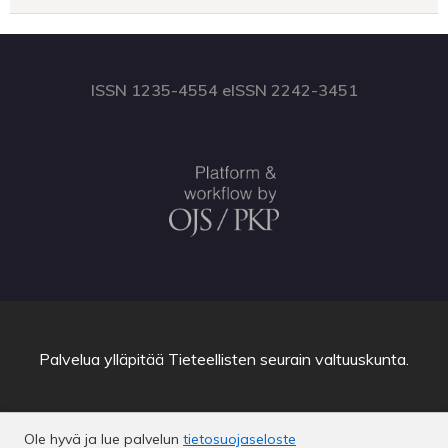
ISSN 1235-4554 eISSN 2242-3451
Palvelua ylläpitää
Tieteellisten seurain valtuuskunta
.
Ole hyvä ja lue palvelun
tietosuojaseloste