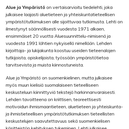
Alue ja Ympäristö
on vertaisarvioitu tiedelehti, joka
julkaisee laajasti aluetieteen ja yhteiskuntatieteellisen
ympäristötutkimuksen alle sijoittuvaa tutkimusta. Lehti on
ilmestynyt säännöllisesti vuodesta 1971 alkaen,
ensimmäiset 20 vuotta Aluesuunnittelu-nimisenä ja
vuodesta 1991 lähtien nykyisellä nimellään. Lehden
kirjoittaja- ja lukijakunta koostuu useiden tieteenalojen
tutkijoista, opiskelijoista, työssään ympäristötietoa
tarvitsevista ja muista kiinnostuneista.
Alue ja Ympäristö on suomenkielinen, mutta julkaisee
myös muun kielisiä suomalaiseen tieteelliseen
keskusteluun kiinnittyviä tekstejä harkinnanvaraisesti.
Lehden tavoitteena on
kriittisen, teoreettisesti
motivoidun ihmismaantieteen, aluetieteen ja yhteiskunta-
ja ihmistieteellisen ympäristötutkimuksen tieteellisten
keskustelujen saavutettavuus sekä
suomenkielisen
käsitteistön kehityksen tukeminen. Lehti julkaisee