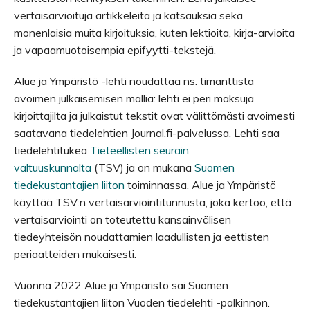
vertaisarvioituja artikkeleita ja katsauksia sekä
monenlaisia muita kirjoituksia, kuten lektioita, kirja-arvioita
ja vapaamuotoisempia epifyytti-tekstejä.
Alue ja Ympäristö -lehti noudattaa ns. timanttista
avoimen julkaisemisen mallia: lehti ei peri maksuja
kirjoittajilta ja julkaistut tekstit ovat välittömästi avoimesti
saatavana tiedelehtien Journal.fi-palvelussa. Lehti saa
tiedelehtitukea
Tieteellisten seurain
valtuuskunnalta
(TSV) ja on mukana
Suomen
tiedekustantajien liiton
toiminnassa. Alue ja Ympäristö
käyttää TSV:n vertaisarviointitunnusta, joka kertoo, että
vertaisarviointi on toteutettu kansainvälisen
tiedeyhteisön noudattamien laadullisten ja eettisten
periaatteiden mukaisesti.
Vuonna 2022 Alue ja Ympäristö sai Suomen
tiedekustantajien liiton Vuoden tiedelehti -palkinnon.