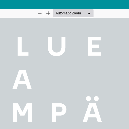
Palvelua ylläpitää
Tieteellisten seurain valtu