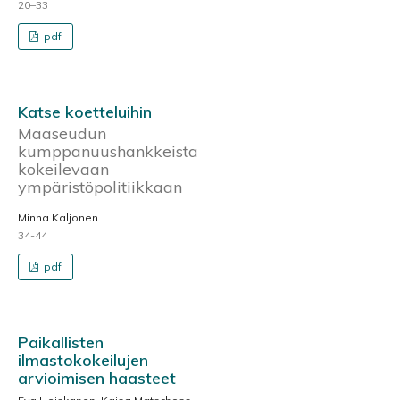
20–33
pdf
Katse koetteluihin
Maaseudun
kumppanuushankkeista
kokeilevaan
ympäristöpolitiikkaan
Minna Kaljonen
34-44
pdf
Paikallisten
ilmastokokeilujen
arvioimisen haasteet