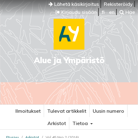
Lähetä käsikirjoitus
Rekisteröidy
Kirjaudu sisään
fi
en
Hae
Alue ja Ympäristö
Ilmoitukset
Tulevat artikkelit
Uusin numero
Arkistot
Tietoa
Etusivu
/
Arkistot
/
Vol 45 Nro 2 (2016)