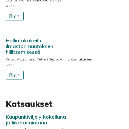
Eva Heiskanen, Kaisa Matschoss
45-58
pdf
Hallintokokeilut
ilmastonmuutoksen
hillitsemisessä
Kaisa Matschoss, Petteri Repo, Minna Kaarakainen
59-69
pdf
Katsaukset
Kaupunkiviljely kokeiluna
ja liiketoimintana