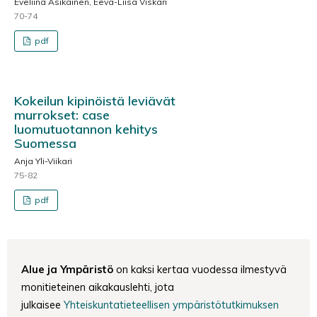
Eveliina Asikainen, Eeva-Liisa Viskari
70-74
pdf
Kokeilun kipinöistä leviävät
murrokset: case
luomutuotannon kehitys
Suomessa
Anja Yli-Viikari
75-82
pdf
Alue ja Ympäristö
on kaksi kertaa vuodessa ilmestyvä
monitieteinen aikakauslehti, jota
julkaisee
Yhteiskuntatieteellisen ympäristötutkimuksen