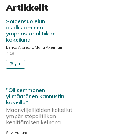
Artikkelit
Soidensuojelun
osallistaminen
ympäristöpolitiikan
kokeiluna
Eerika Albrecht, Maria Åkerman
4-19
pdf
"Oli semmonen
ylimääränen kannustin
kokeilla”
Maanviljelijöiden kokeilut
ympäristöpolitiikan
kehittämisen keinona
Suvi Huttunen