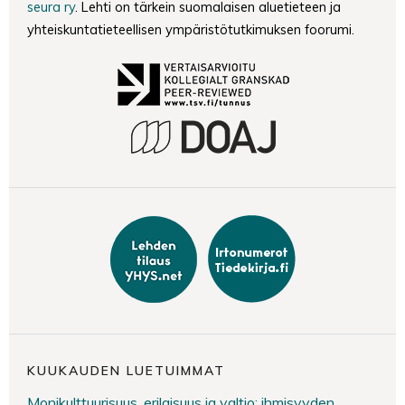
seura ry
. Lehti on tärkein suomalaisen aluetieteen ja
yhteiskuntatieteellisen ympäristötutkimuksen foorumi.
KUUKAUDEN LUETUIMMAT
Monikulttuurisuus, erilaisuus ja valtio: ihmisyyden