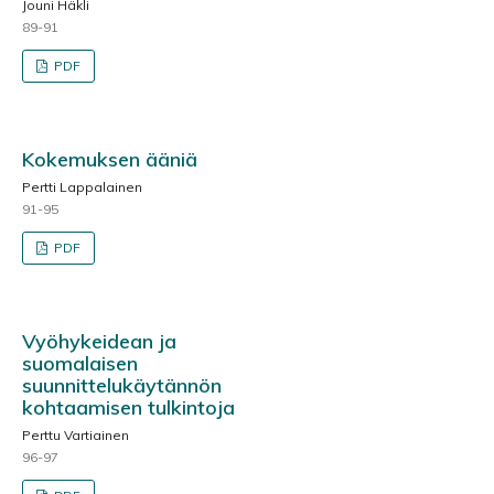
Jouni Häkli
89-91
PDF
Kokemuksen ääniä
Pertti Lappalainen
91-95
PDF
Vyöhykeidean ja
suomalaisen
suunnittelukäytännön
kohtaamisen tulkintoja
Perttu Vartiainen
96-97