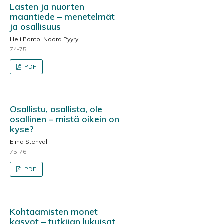
Lasten ja nuorten
maantiede – menetelmät
ja osallisuus
Heli Ponto, Noora Pyyry
74-75
PDF
Osallistu, osallista, ole
osallinen – mistä oikein on
kyse?
Elina Stenvall
75-76
PDF
Kohtaamisten monet
kasvot – tutkijan lukuisat