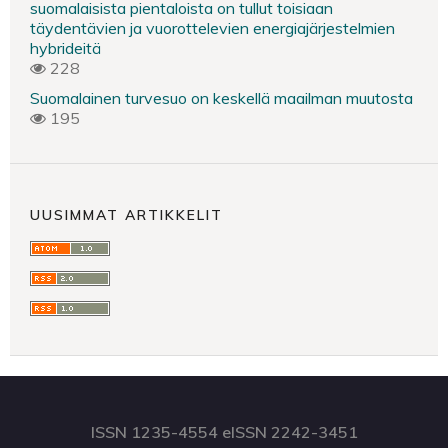
suomalaisista pientaloista on tullut toisiaan
täydentävien ja vuorottelevien energiajärjestelmien
hybrideitä
228
Suomalainen turvesuo on keskellä maailman muutosta
195
UUSIMMAT ARTIKKELIT
ISSN 1235-4554 eISSN 2242-3451