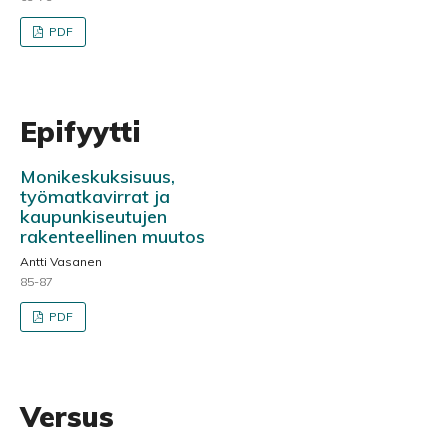
PDF
Epifyytti
Monikeskuksisuus,
työmatkavirrat ja
kaupunkiseutujen
rakenteellinen muutos
Antti Vasanen
85-87
PDF
Versus