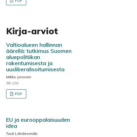
PDF
Kirja-arviot
Valtioalueen hallinnan
äärellä: tutkimus Suomen
aluepolitiikan
rakentumisesta ja
uusliberalisoitumisesta
Mikko Joronen
98-100
PDF
EU ja eurooppalaisuuden
idea
Tuuli Lähdesmäki