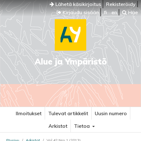
Lähetä käsikirjoitus
Rekisteröidy
Kirjaudu sisään
fi
en
Hae
Alue ja Ympäristö
Ilmoitukset
Tulevat artikkelit
Uusin numero
Arkistot
Tietoa
Etusivu
/
Arkistot
/
Vol 42 Nro 1 (2013)