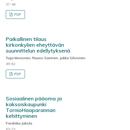
37-48
PDF
Paikallinen tilaus
kirkonkylien eheyttävän
suunnittelun edellytyksenä
Tuija Mononen, Rauno Sairinen, Jukka Sihvonen
49-62
PDF
Sosiaalinen pääoma ja
kaksoiskaupunki
TornioHaaparannan
kehittyminen
Fredriika Jakola
63-73