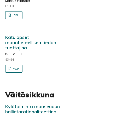
Markus Hilander
81-83
PDF
Katulapset
maantieteellisen tiedon
tuottajina
Katri Gadd
83-84
PDF
Väitösikkuna
Kylätoiminta maaseudun
hallintarationaliteettina