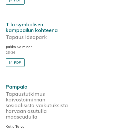
PDF
Tila symbolisen
kamppailun kohteena
Tapaus Ideapark
Jarkko Salminen
25-36
PDF
Pampalo
Tapaustutkimus
kaivostoiminnan
sosiaalisista vaikutuksista
harvaan asutulla
maaseudulla
Katja Tervo