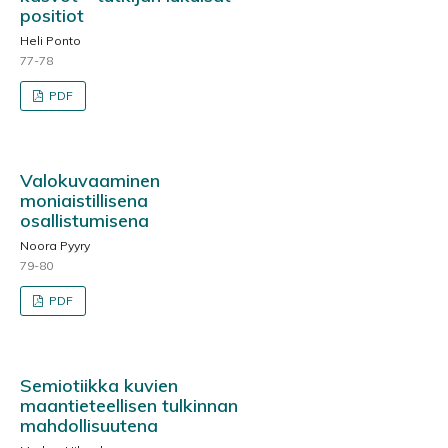
positiot
Heli Ponto
77-78
PDF
Valokuvaaminen
moniaistillisena
osallistumisena
Noora Pyyry
79-80
PDF
Semiotiikka kuvien
maantieteellisen tulkinnan
mahdollisuutena