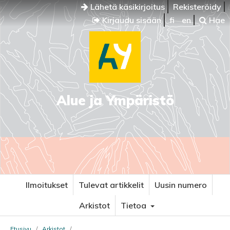
Lähetä käsikirjoitus
Rekisteröidy
Kirjaudu sisään
fi
en
Hae
Alue ja Ympäristö
Ilmoitukset
Tulevat artikkelit
Uusin numero
Arkistot
Tietoa
Etusivu
/
Arkistot
/