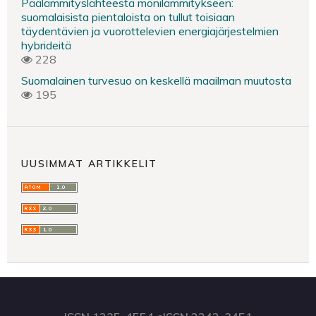
Päälämmityslähteestä monilämmitykseen:
suomalaisista pientaloista on tullut toisiaan
täydentävien ja vuorottelevien energiajärjestelmien
hybrideitä
228
Suomalainen turvesuo on keskellä maailman muutosta
195
UUSIMMAT ARTIKKELIT