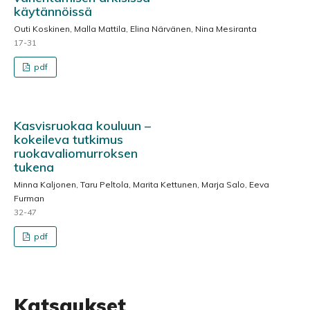
käytännöissä
Outi Koskinen, Malla Mattila, Elina Närvänen, Nina Mesiranta
17-31
pdf
Kasvisruokaa kouluun –
kokeileva tutkimus
ruokavaliomurroksen
tukena
Minna Kaljonen, Taru Peltola, Marita Kettunen, Marja Salo, Eeva
Furman
32-47
pdf
Katsaukset