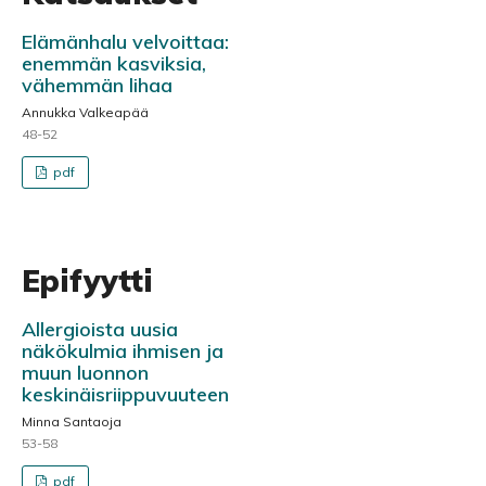
Elämänhalu velvoittaa:
enemmän kasviksia,
vähemmän lihaa
Annukka Valkeapää
48-52
pdf
Epifyytti
Allergioista uusia
näkökulmia ihmisen ja
muun luonnon
keskinäisriippuvuuteen
Minna Santaoja
53-58
pdf