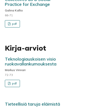
Practice for Exchange
Galina Kallio
66-71
pdf
Kirja-arviot
Teknologiauskoisen visio
ruokavallankumouksesta
Markus Vinnari
72-73
pdf
Tieteellisiä taruja eläimistä