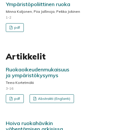
Ympäristöpoliittinen ruoka
Minna Kaljonen, Piia Jallinoja, Pekka Jokinen
1-2
pdf
Artikkelit
Ruokaoikeudenmukaisuus
ja ympäristökysymys
Teea Kortetmäki
3-16
pdf
Abstrakti (Englanti)
Hoiva ruokahävikin
vähentämisen arkisissa