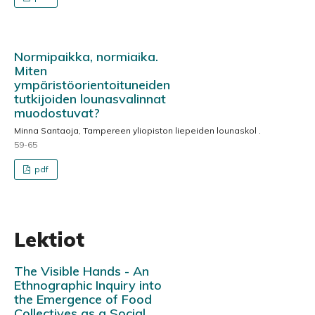
Normipaikka, normiaika.
Miten
ympäristöorientoituneiden
tutkijoiden lounasvalinnat
muodostuvat?
Minna Santaoja, Tampereen yliopiston liepeiden lounaskol .
59-65
pdf
Lektiot
The Visible Hands - An
Ethnographic Inquiry into
the Emergence of Food
Collectives as a Social