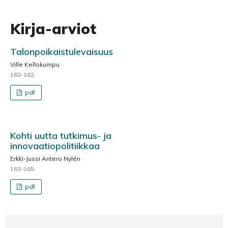
Kirja-arviot
Talonpoikaistulevaisuus
Ville Kellokumpu
160-162
pdf
Kohti uutta tutkimus- ja
innovaatiopolitiikkaa
Erkki-Jussi Antero Nylén
163-165
pdf