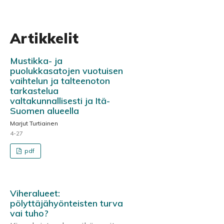
Artikkelit
Mustikka- ja
puolukkasatojen vuotuisen
vaihtelun ja talteenoton
tarkastelua
valtakunnallisesti ja Itä-
Suomen alueella
Marjut Turtiainen
4-27
pdf
Viheralueet:
pölyttäjähyönteisten turva
vai tuho?