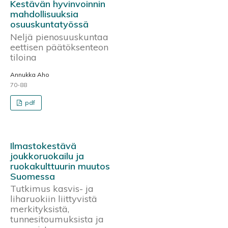
Kestävän hyvinvoinnin
mahdollisuuksia
osuuskuntatyössä
Neljä pienosuuskuntaa
eettisen päätöksenteon
tiloina
Annukka Aho
70-88
pdf
Ilmastokestävä
joukkoruokailu ja
ruokakulttuurin muutos
Suomessa
Tutkimus kasvis- ja
liharuokiin liittyvistä
merkityksistä,
tunnesitoumuksista ja