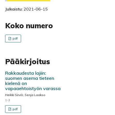
Julkaistu:
2021-06-15
Koko numero
pdf
Pääkirjoitus
Rakkaudesta lajiin:
suomen asema tieteen
kielenä on
vapaaehtoistyön varassa
Heikki Sirviö; Senja Laakso
1-3
pdf