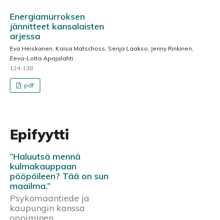
Energiamurroksen
jännitteet kansalaisten
arjessa
Eva Heiskanen, Kaisa Matschoss, Senja Laakso, Jenny Rinkinen,
Eeva-Lotta Apajalahti
124-138
pdf
Epifyytti
”Haluutsä mennä
kulmakauppaan
pööpöileen? Tää on sun
maailma.”
Psykomaantiede ja
kaupungin kanssa
oppiminen