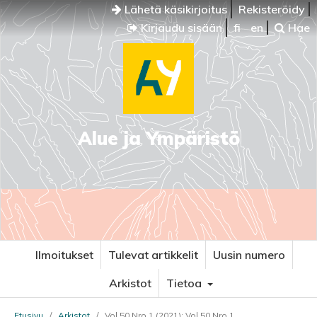
Lähetä käsikirjoitus
Rekisteröidy
Kirjaudu sisään
fi
en
Hae
Alue ja Ympäristö
Ilmoitukset
Tulevat artikkelit
Uusin numero
Arkistot
Tietoa
Etusivu
/
Arkistot
/
Vol 50 Nro 1 (2021): Vol 50 Nro 1