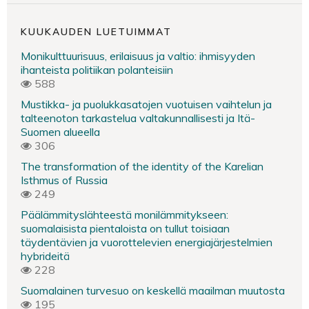
KUUKAUDEN LUETUIMMAT
Monikulttuurisuus, erilaisuus ja valtio: ihmisyyden
ihanteista politiikan polanteisiin
588
Mustikka- ja puolukkasatojen vuotuisen vaihtelun ja
talteenoton tarkastelua valtakunnallisesti ja Itä-
Suomen alueella
306
The transformation of the identity of the Karelian
Isthmus of Russia
249
Päälämmityslähteestä monilämmitykseen:
suomalaisista pientaloista on tullut toisiaan
täydentävien ja vuorottelevien energiajärjestelmien
hybrideitä
228
Suomalainen turvesuo on keskellä maailman muutosta
195