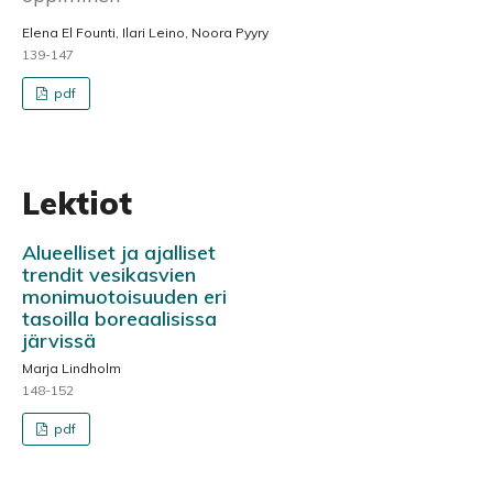
Elena El Founti, Ilari Leino, Noora Pyyry
139-147
pdf
Lektiot
Alueelliset ja ajalliset
trendit vesikasvien
monimuotoisuuden eri
tasoilla boreaalisissa
järvissä
Marja Lindholm
148-152
pdf