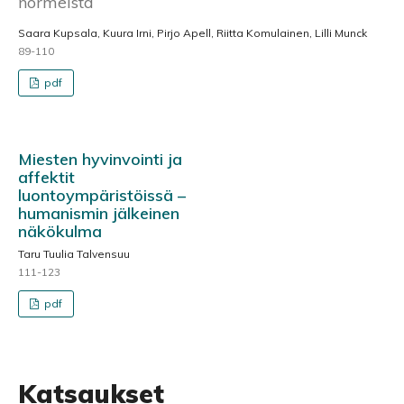
normeista
Saara Kupsala, Kuura Irni, Pirjo Apell, Riitta Komulainen, Lilli Munck
89-110
pdf
Miesten hyvinvointi ja
affektit
luontoympäristöissä –
humanismin jälkeinen
näkökulma
Taru Tuulia Talvensuu
111-123
pdf
Katsaukset