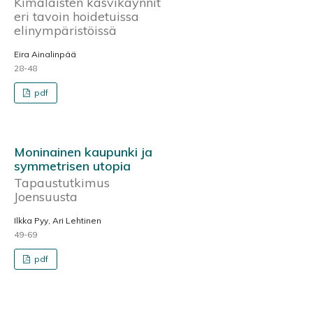
Kimalaisten kasvikäynnit
eri tavoin hoidetuissa
elinympäristöissä
Eira Ainalinpää
28-48
pdf
Moninainen kaupunki ja
symmetrisen utopia
Tapaustutkimus
Joensuusta
Ilkka Pyy, Ari Lehtinen
49-69
pdf