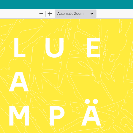
Palvelua ylläpitää
Tieteellisten seurain valtu