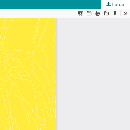
Lataa
uskunta
.