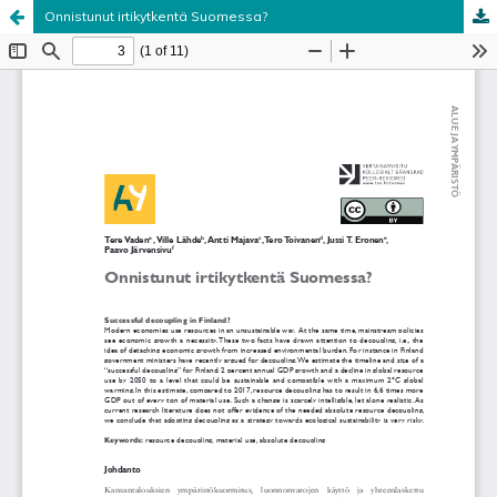
Onnistunut irtikytkentä Suomessa?
Palvelua ylläpitää
Tieteellisten seurain valtuuskunta
.