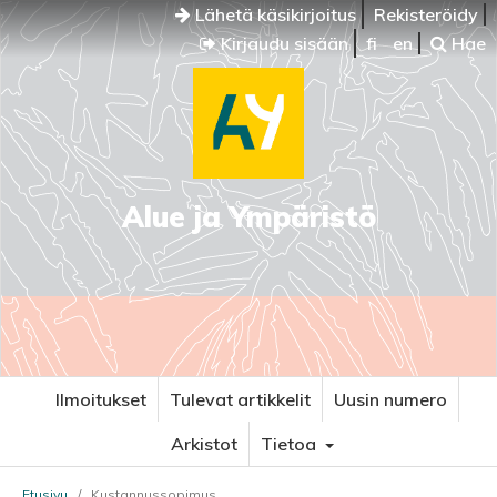
Lähetä käsikirjoitus
Rekisteröidy
Kirjaudu sisään
fi
en
Hae
Alue ja Ympäristö
Ilmoitukset
Tulevat artikkelit
Uusin numero
Arkistot
Tietoa
Etusivu
/
Kustannussopimus