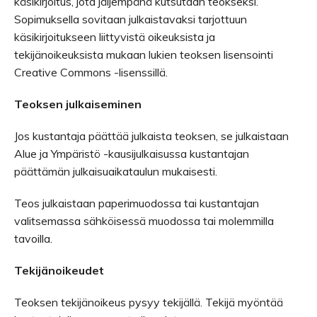
käsikirjoitus, jota jäljempänä kutsutaan teokseksi.
Sopimuksella sovitaan julkaistavaksi tarjottuun
käsikirjoitukseen liittyvistä oikeuksista ja
tekijänoikeuksista mukaan lukien teoksen lisensointi
Creative Commons -lisenssillä.
Teoksen julkaiseminen
Jos kustantaja päättää julkaista teoksen, se julkaistaan
Alue ja Ympäristö -kausijulkaisussa kustantajan
päättämän julkaisuaikataulun mukaisesti.
Teos julkaistaan paperimuodossa tai kustantajan
valitsemassa sähköisessä muodossa tai molemmilla
tavoilla.
Tekijänoikeudet
Teoksen tekijänoikeus pysyy tekijällä. Tekijä myöntää