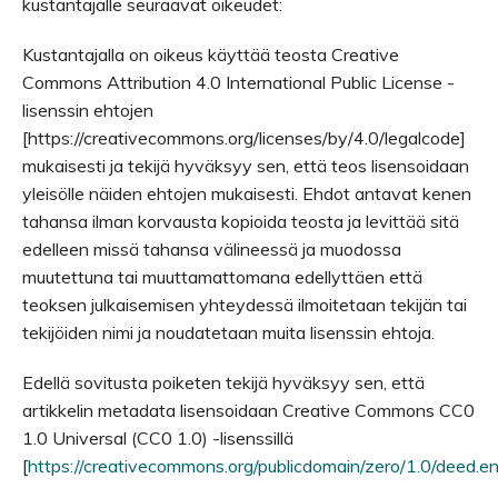
kustantajalle seuraavat oikeudet:
Kustantajalla on oikeus käyttää teosta Creative
Commons Attribution 4.0 International Public License -
lisenssin ehtojen
[https://creativecommons.org/licenses/by/4.0/legalcode]
mukaisesti ja tekijä hyväksyy sen, että teos lisensoidaan
yleisölle näiden ehtojen mukaisesti. Ehdot antavat kenen
tahansa ilman korvausta kopioida teosta ja levittää sitä
edelleen missä tahansa välineessä ja muodossa
muutettuna tai muuttamattomana edellyttäen että
teoksen julkaisemisen yhteydessä ilmoitetaan tekijän tai
tekijöiden nimi ja noudatetaan muita lisenssin ehtoja.
Edellä sovitusta poiketen tekijä hyväksyy sen, että
artikkelin metadata lisensoidaan Creative Commons CC0
1.0 Universal (CC0 1.0) -lisenssillä
[
https://creativecommons.org/publicdomain/zero/1.0/deed.e