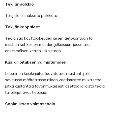
Tekijänpalkkio
Tekijälle ei makseta palkkiota.
Tekijänkappaleet
Tekijä saa käyttöoikeuden siihen tietokantaan tai
muuhun sähköisen muodon julkaisuun, jossa teos
ensimmäisen kerran julkaistaan.
Käsikirjoituksen valmistuminen
Lopullinen käsikirjoitus luovutetaan kustantajalle
sovitussa määräajassa niiden vaatimusten mukaisena,
jotka kustantaja tavanmukaisesti asettaa ja joista tekijä
tai tekijät ovat tietoisia.
Sopimuksen voimassaolo