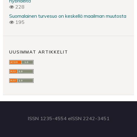
hybrideitä
228
Suomalainen turvesuo on keskellä maailman muutosta
195
UUSIMMAT ARTIKKELIT
ISSN 1235-4554 eISSN 2242-3451