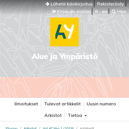
Lähetä käsikirjoitus
Rekisteröidy
Kirjaudu sisään
fi
en
Hae
Alue ja Ympäristö
Ilmoitukset
Tulevat artikkelit
Uusin numero
Arkistot
Tietoa
Etusivu
/
Arkistot
/
Vol 47 Nro 1 (2018)
/
Artikkelit