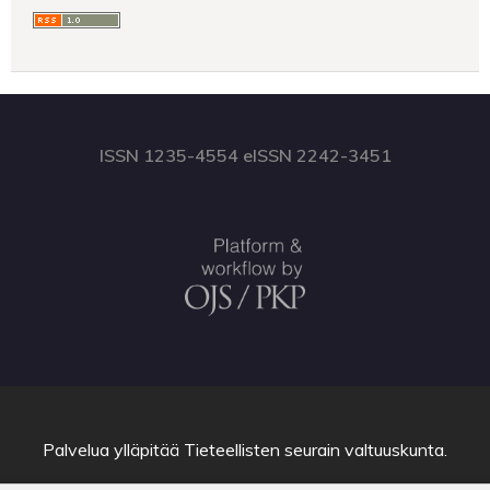
ISSN 1235-4554 eISSN 2242-3451
Palvelua ylläpitää
Tieteellisten seurain valtuuskunta
.