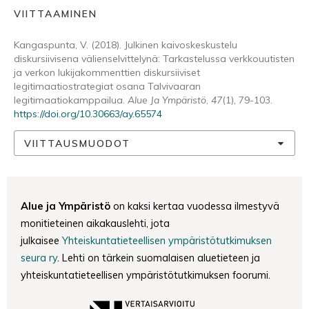
VIITTAAMINEN
Kangaspunta, V. (2018). Julkinen kaivoskeskustelu
diskursiivisena välienselvittelynä: Tarkastelussa verkkouutisten
ja verkon lukijakommenttien diskursiiviset
legitimaatiostrategiat osana Talvivaaran
legitimaatiokamppailua.
Alue Ja Ympäristö
,
47
(1), 79-103.
https://doi.org/10.30663/ay.65574
VIITTAUSMUODOT
Alue ja Ympäristö
on kaksi kertaa vuodessa ilmestyvä
monitieteinen aikakauslehti, jota
julkaisee
Yhteiskuntatieteellisen ympäristötutkimuksen
seura ry
. Lehti on tärkein suomalaisen aluetieteen ja
yhteiskuntatieteellisen ympäristötutkimuksen foorumi.