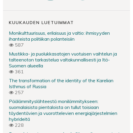
KUUKAUDEN LUETUIMMAT
Monikulttuurisuus, erilaisuus ja valtio: ihmisyyden
ihanteista politiikan polanteisiin
587
Mustikka- ja puolukkasatojen vuotuisen vaihtelun ja
talteenoton tarkastelua valtakunnallisesti ja Itä-
Suomen alueella
361
The transformation of the identity of the Karelian
Isthmus of Russia
257
Päälämmityslähteestä monilämmitykseen:
suomalaisista pientaloista on tullut toisiaan
täydentävien ja vuorottelevien energiajärjestelmien
hybrideitä
228