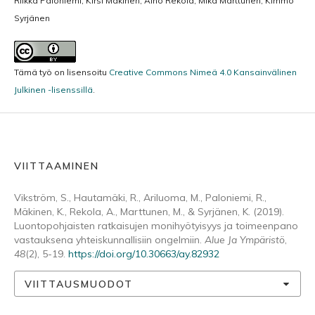
Riikka Paloniemi, Kirsi Mäkinen, Aino Rekola, Mika Marttunen, Kimmo
Syrjänen
Tämä työ on lisensoitu
Creative Commons Nimeä 4.0 Kansainvälinen
Julkinen -lisenssillä
.
VIITTAAMINEN
Vikström, S., Hautamäki, R., Ariluoma, M., Paloniemi, R.,
Mäkinen, K., Rekola, A., Marttunen, M., & Syrjänen, K. (2019).
Luontopohjaisten ratkaisujen monihyötyisyys ja toimeenpano
vastauksena yhteiskunnallisiin ongelmiin.
Alue Ja Ympäristö
,
48
(2), 5-19.
https://doi.org/10.30663/ay.82932
VIITTAUSMUODOT