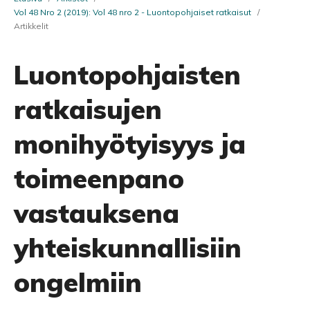
Vol 48 Nro 2 (2019): Vol 48 nro 2 - Luontopohjaiset ratkaisut
/
Artikkelit
Luontopohjaisten
ratkaisujen
monihyötyisyys ja
toimeenpano
vastauksena
yhteiskunnallisiin
ongelmiin