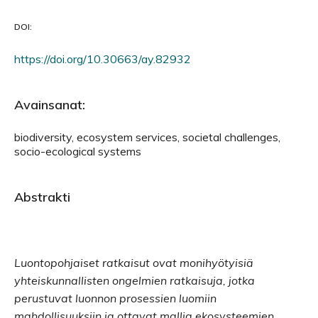
DOI:
https://doi.org/10.30663/ay.82932
Avainsanat:
biodiversity, ecosystem services, societal challenges,
socio-ecological systems
Abstrakti
Luontopohjaiset ratkaisut ovat monihyötyisiä
yhteiskunnallisten ongelmien ratkaisuja, jotka
perustuvat luonnon prosessien luomiin
mahdollisuuksiin ja ottavat mallia ekosysteemien