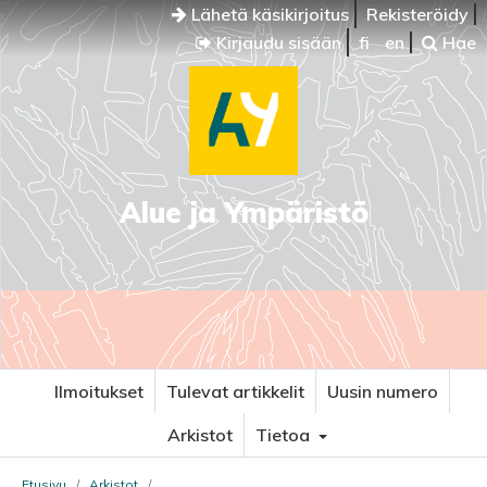
Lähetä käsikirjoitus
Rekisteröidy
Kirjaudu sisään
fi
en
Hae
Alue ja Ympäristö
Ilmoitukset
Tulevat artikkelit
Uusin numero
Arkistot
Tietoa
Etusivu
/
Arkistot
/