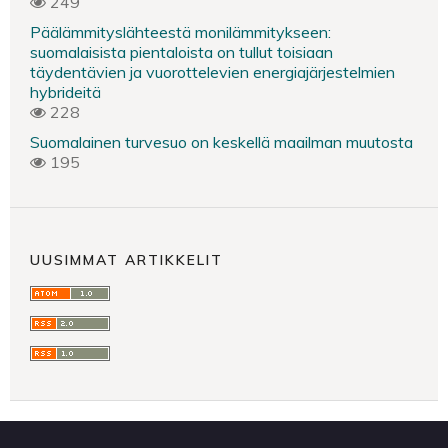
249
Päälämmityslähteestä monilämmitykseen:
suomalaisista pientaloista on tullut toisiaan
täydentävien ja vuorottelevien energiajärjestelmien
hybrideitä
228
Suomalainen turvesuo on keskellä maailman muutosta
195
UUSIMMAT ARTIKKELIT