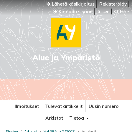
Lähetä käsikirjoitus
Rekisteröidy
Kirjaudu sisään
fi
en
Hae
Alue ja Ympäristö
Ilmoitukset
Tulevat artikkelit
Uusin numero
Arkistot
Tietoa
Etusivu
/
Arkistot
/
Vol 38 Nro 2 (2009)
/
Artikkelit