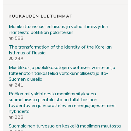
KUUKAUDEN LUETUIMMAT
Monikulttuurisuus, erilaisuus ja valtio: ihmisyyden
ihanteista politiikan polanteisiin
588
The transformation of the identity of the Karelian
Isthmus of Russia
248
Mustikka- ja puolukkasatojen vuotuisen vaihtelun ja
talteenoton tarkastelua valtakunnallisesti ja Itä-
Suomen alueella
241
Päälämmityslähteestä monilämmitykseen:
suomalaisista pientaloista on tullut toisiaan
täydentävien ja vuorottelevien energiajärjestelmien
hybrideitä
228
Suomalainen turvesuo on keskellä maailman muutosta