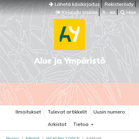
Lähetä käsikirjoitus
Rekisteröidy
Kirjaudu sisään
fi
en
Hae
Alue ja Ympäristö
Ilmoitukset
Tulevat artikkelit
Uusin numero
Arkistot
Tietoa
Etusivu
/
Arkistot
/
Vol 42 Nro 2 (2013)
/
Artikkelit