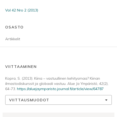
Vol 42 Nro 2 (2013)
OSASTO
Artikkelit
VIITTAAMINEN
Kopra, S. (2013). Kiina – vastuullinen kehitysmaa? Kiinan
ilmastodiskurssit ja globaali vastuu.
Alue Ja Ympäristö
,
42
(2),
64-73.
https://aluejaymparisto.journal.fi/article/view/64787
VIITTAUSMUODOT