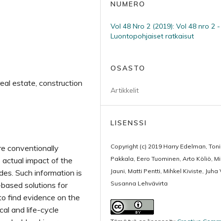
NUMERO
Vol 48 Nro 2 (2019): Vol 48 nro 2 -
Luontopohjaiset ratkaisut
OSASTO
real estate, construction
Artikkelit
LISENSSI
Copyright (c) 2019 Harry Edelman, Toni
re conventionally
Pakkala, Eero Tuominen, Arto Köliö, Mi
 actual impact of the
Jauni, Matti Pentti, Mihkel Kiviste, Juha
es. Such information is
Susanna Lehvävirta
based solutions for
to find evidence on the
al and life-cycle