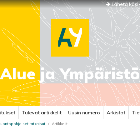
Lähetä käsik
Alue ja Ympäristö
itukset
Tulevat artikkelit
Uusin numero
Arkistot
Ti
 Luontopohjaiset ratkaisut
/
Artikkelit