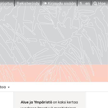
irjoitus
Rekisteröidy
Kirjaudu sisään
fi
en
Hae
etoa
Alue ja Ympäristö
on kaksi kertaa