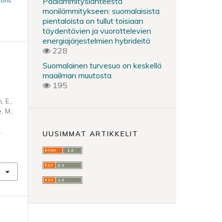
Päälämmityslähteestä
mons
monilämmitykseen: suomalaisista
pientaloista on tullut toisiaan
täydentävien ja vuorottelevien
energiajärjestelmien hybrideitä
228
Suomalainen turvesuo on keskellä
maailman muutosta
195
 E.,
, M.,
.
UUSIMMAT ARTIKKELIT