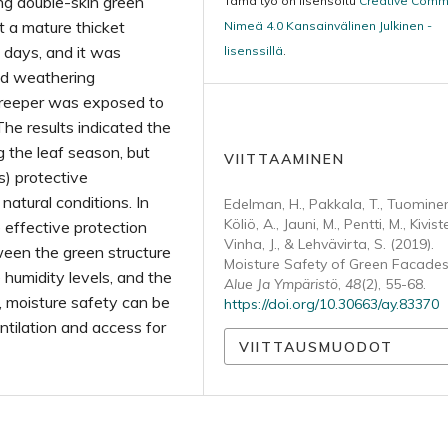
ing double-skin green
Tämä työ on lisensoitu
Creative Com
st a mature thicket
Nimeä 4.0 Kansainvälinen Julkinen -
days, and it was
lisenssillä
.
ed weathering
 creeper was exposed to
 The results indicated the
g the leaf season, but
VIITTAAMINEN
s) protective
atural conditions. In
Edelman, H., Pakkala, T., Tuominen,
Köliö, A., Jauni, M., Pentti, M., Kiviste
 effective protection
Vinha, J., & Lehvävirta, S. (2019).
ween the green structure
Moisture Safety of Green Facades
 humidity levels, and the
Alue Ja Ympäristö
,
48
(2), 55-68.
, moisture safety can be
https://doi.org/10.30663/ay.83370
ntilation and access for
VIITTAUSMUODOT