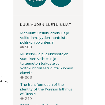
KUUKAUDEN LUETUIMMAT
Monikulttuurisuus, erilaisuus ja
valtio: ihmisyyden ihanteista
politiikan polanteisiin
588
Mustikka- ja puolukkasatojen
vuotuisen vaihtelun ja
talteenoton tarkastelua
valtakunnallisesti ja Itä-Suomen
alueella
ia
306
 Vinha,
The transformation of the
identity of the Karelian Isthmus
of Russia
249