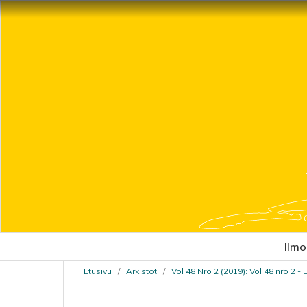
Ilmo
Etusivu
/
Arkistot
/
Vol 48 Nro 2 (2019): Vol 48 nro 2 -