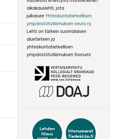
vuodessa ilmestyvä monitieteinen
aikakauslehti, jota
julkaisee
Yhteiskuntatieteellisen
ympäristötutkimuksen seura ry
.
Lehti on tärkein suomalaisen
aluetieteen ja
yhteiskuntatieteellisen
ympäristötutkimuksen foorumi.