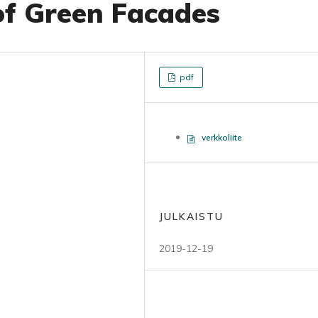
of Green Facades
pdf
verkkoliite
JULKAISTU
2019-12-19