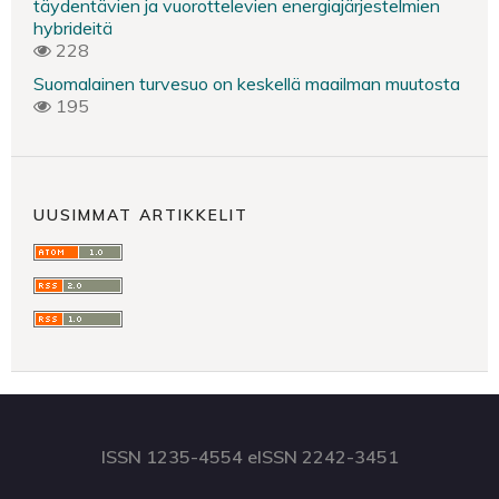
täydentävien ja vuorottelevien energiajärjestelmien
hybrideitä
228
Suomalainen turvesuo on keskellä maailman muutosta
195
UUSIMMAT ARTIKKELIT
ISSN 1235-4554 eISSN 2242-3451