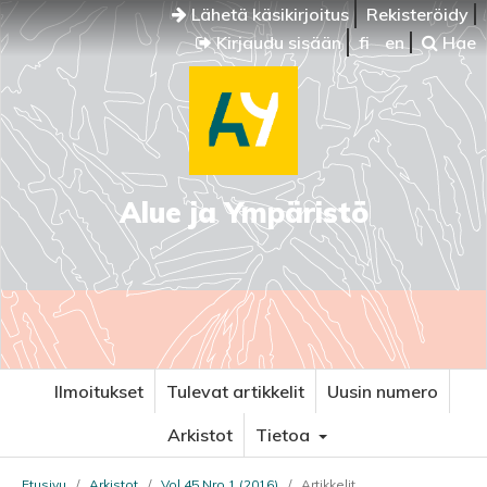
Lähetä käsikirjoitus
Rekisteröidy
Kirjaudu sisään
fi
en
Hae
Alue ja Ympäristö
Ilmoitukset
Tulevat artikkelit
Uusin numero
Arkistot
Tietoa
Etusivu
/
Arkistot
/
Vol 45 Nro 1 (2016)
/
Artikkelit